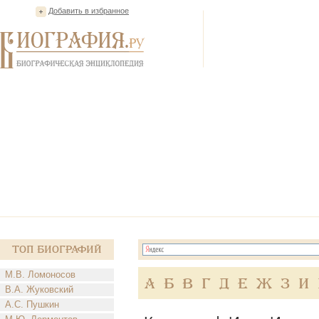
Добавить в избранное
Топ Биографий
М.В. Ломоносов
А
Б
В
Г
Д
Е
Ж
З
И
В.А. Жуковский
А.С. Пушкин