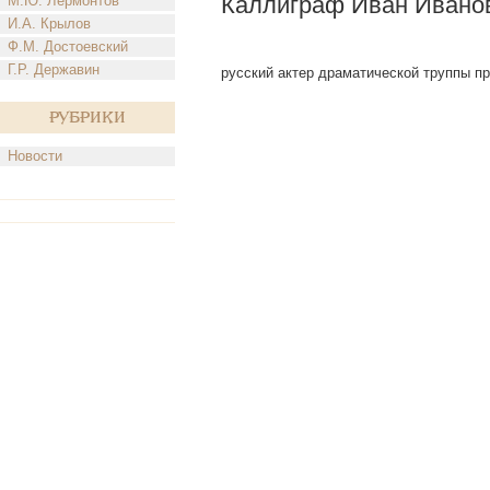
Каллиграф Иван Ивано
М.Ю. Лермонтов
И.А. Крылов
Ф.М. Достоевский
Г.Р. Державин
русский актер драматической труппы при
Рубрики
Новости