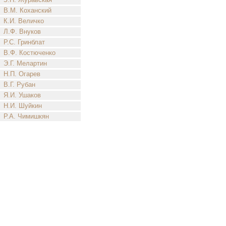
В.М. Коханский
К.И. Величко
Л.Ф. Внуков
Р.С. Гринблат
В.Ф. Костюченко
Э.Г. Мелартин
Н.П. Огарев
В.Г. Рубан
Я.И. Ушаков
Н.И. Шуйкин
Р.А. Чимишкян