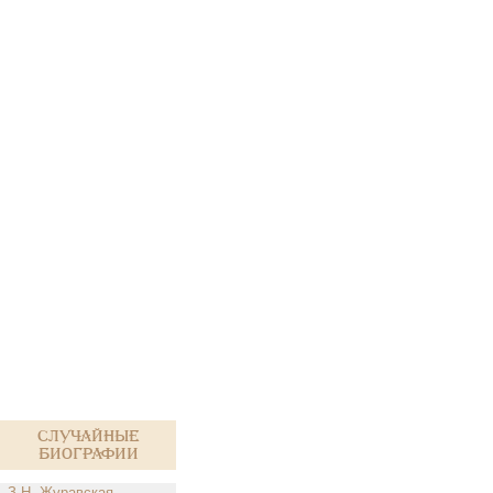
Случайные
биографии
З.Н. Журавская