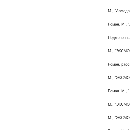
М., "Армада
Роман. М., "
Подмененны
М., "ЭКСМО"
Роман, расс
М., "ЭКСМО-
Роман. М., 
М., "ЭКСМО"
М., "ЭКСМО"