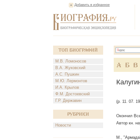
Добавить в избранное
Топ Биографий
М.В. Ломоносов
А
Б
В
В.А. Жуковский
А.С. Пушкин
Калуги
М.Ю. Лермонтов
И.А. Крылов
Ф.М. Достоевский
Г.Р. Державин
(р. 11. 07. 
Рубрики
Окончил Все
Автор кн. н
Новости
М., "Армада