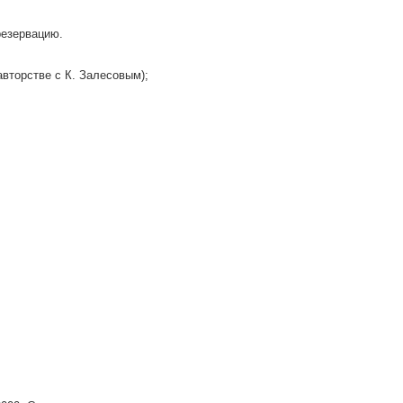
резервацию.
оавторстве с К. Залесовым);