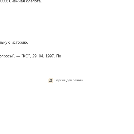
2000; Снежная слепота.
ельную историю.
просы". — "КО", 29. 04. 1997. По
Версия для печати