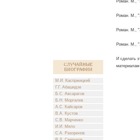
Роман. М., 
Роман. М., 
Роман. М., 
Роман. М., 
И сделать э
Случайные
материалам 
биографии
М.И. Каспржицкий
Г.Г. Абашидзе
Б.С. Авсарагов
Б.Н. Моргалев
А.С. Кайсаров
В.А. Кустов
С.В. Марченко
И.И. Мяло
С.А. Разоренов
В.Д. Сверчков