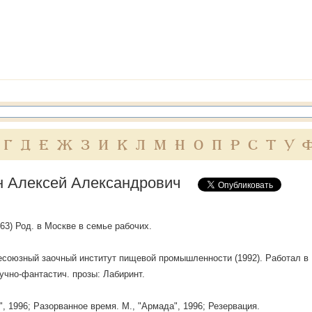
Г
Д
Е
Ж
З
И
К
Л
М
Н
О
П
Р
С
Т
У
н Алексей Александрович
1963) Род. в Москве в семье рабочих.
союзный заочный институт пищевой промышленности (1992). Работал в 
аучно-фантастич. прозы: Лабиринт.
", 1996; Разорванное время. М., "Армада", 1996; Резервация.