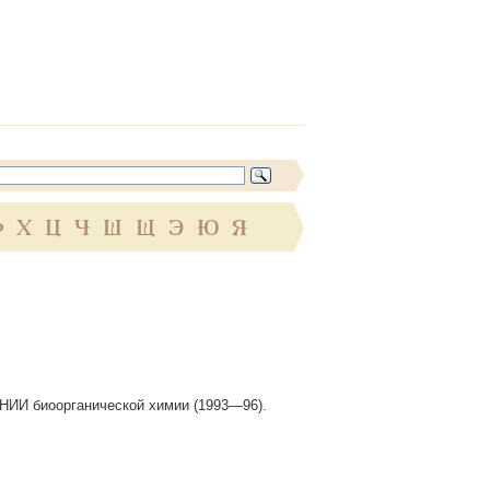
Ф
Х
Ц
Ч
Ш
Щ
Э
Ю
Я
НИИ биоорганической химии (1993—96).