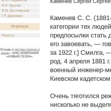
Каменев Сергей Сергее
М.Ю. Лермонтов
И.А. Крылов
Ф.М. Достоевский
Г.Р. Державин
Каменев С. С. (1881
категории тех люде
Рубрики
предпосылки стать
Новости
его завоевать, — го
Отзывы о
детских лагерях в
за 1922 г.] Смилга, 
крыму
- ООО «КОМПАНИЯ
«НОВЫЙ СЕЗОН».
род. 4 апреля 1881 
военный инженер-ме
Киевском кадетском
Очень тяготился реж
нисколько не выделя