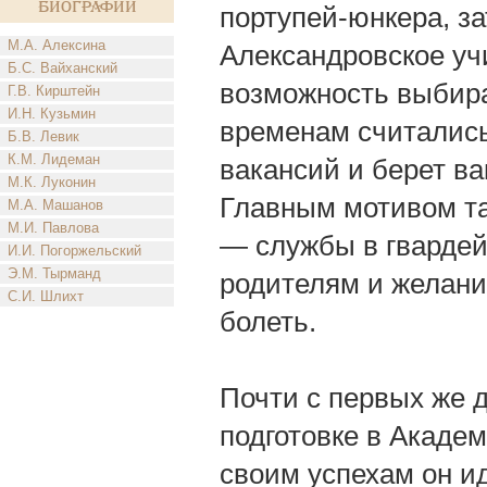
биографии
портупей-юнкера, з
М.А. Алексина
Александровское учи
Б.С. Вайханский
возможность выбира
Г.В. Кирштейн
И.Н. Кузьмин
временам считались 
Б.В. Левик
К.М. Лидеман
вакансий и берет ва
М.К. Луконин
Главным мотивом та
М.А. Машанов
М.И. Павлова
— службы в гвардей
И.И. Погоржельский
Э.М. Тырманд
родителям и желание
С.И. Шлихт
болеть.
Почти с первых же д
подготовке в Академ
своим успехам он и