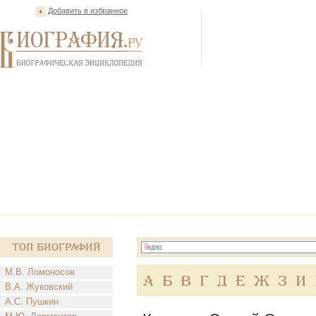
Добавить в избранное
Топ Биографий
М.В. Ломоносов
А
Б
В
Г
Д
Е
Ж
З
И
В.А. Жуковский
А.С. Пушкин