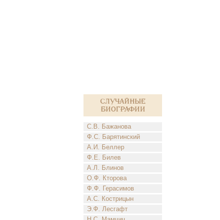
Случайные
биографии
С.В. Бажанова
Ф.С. Барятинский
А.И. Беллер
Ф.Е. Билев
А.Л. Блинов
О.Ф. Кторова
Ф.Ф. Герасимов
А.С. Кострицын
Э.Ф. Лесгафт
Н.С. Мамчич