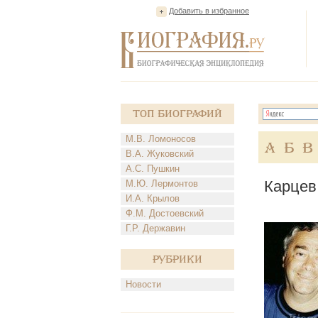
Добавить в избранное
Топ Биографий
М.В. Ломоносов
А
Б
В
В.А. Жуковский
А.С. Пушкин
Карцев
М.Ю. Лермонтов
И.А. Крылов
Ф.М. Достоевский
Г.Р. Державин
Рубрики
Новости