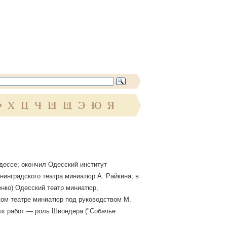
Ф
Х
Ц
Ч
Ш
Щ
Э
Ю
Я
Одессе; окончил Одесский институт
инградского театра миниатюр А. Райкина; в
ченко) Одесский театр миниатюр,
ском театре миниатюр под руководством М.
ных работ — роль Швондера ("Собачье