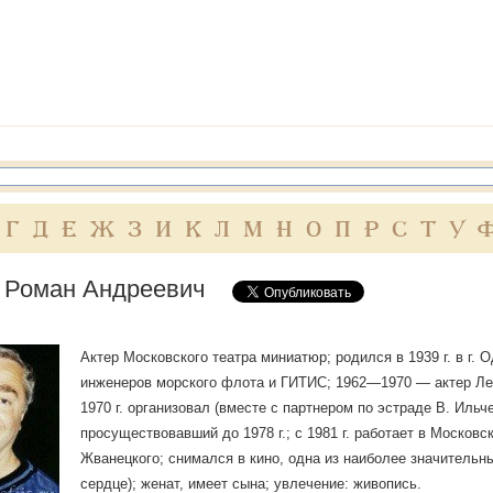
Г
Д
Е
Ж
З
И
К
Л
М
Н
О
П
Р
С
Т
У
 Роман Андреевич
Актер Московского театра миниатюр; родился в 1939 г. в г. 
инженеров морского флота и ГИТИС; 1962—1970 — актер Лен
1970 г. организовал (вместе с партнером по эстраде В. Иль
просуществовавший до 1978 г.; с 1981 г. работает в Москов
Жванецкого; снимался в кино, одна из наиболее значитель
сердце); женат, имеет сына; увлечение: живопись.