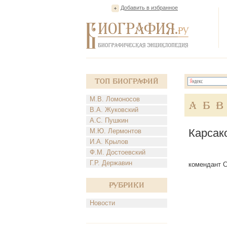
Добавить в избранное
Топ Биографий
М.В. Ломоносов
А
Б
В
В.А. Жуковский
А.С. Пушкин
Карсак
М.Ю. Лермонтов
И.А. Крылов
Ф.М. Достоевский
Г.Р. Державин
комендант СП
Рубрики
Новости