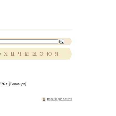
Ф
Х
Ц
Ч
Ш
Щ
Э
Ю
Я
876 г. {Половцов}
Версия для печати