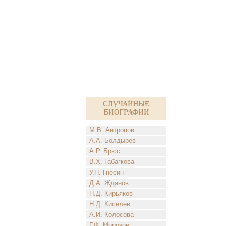
Случайные
биографии
М.В. Антропов
А.А. Болдырев
А.Р. Брюс
В.Х. Габагкова
У.Н. Гнесин
Д.А. Жданов
Н.Д. Кирьяков
Н.Д. Киселев
А.И. Колосова
Г.Ф. Морозов