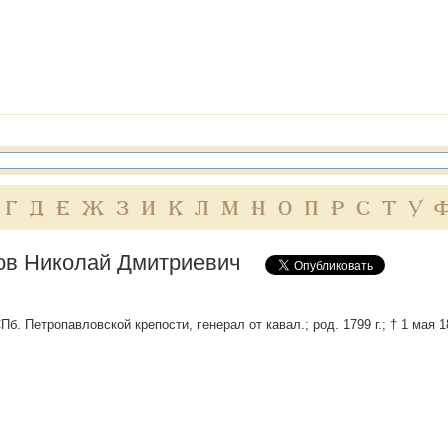
Г
Д
Е
Ж
З
И
К
Л
М
Н
О
П
Р
С
Т
У
ов Николай Дмитриевич
б. Петропавловской крепости, генерал от кавал.; род. 1799 г.; † 1 мая 1