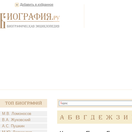
Добавить в избранное
Топ Биографий
М.В. Ломоносов
А
Б
В
Г
Д
Е
Ж
З
И
В.А. Жуковский
А.С. Пушкин