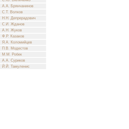
А.А. Брянчанинов
С.Т. Волков
Н.Н. Депрерадович
С.И. Жданов
А.Н. Жуков
Ф.Р. Казаков
Я.А. Коломийцев
П.В. Модестов
М.М. Робек
А.А. Суриков
Й.Й. Тамуленис