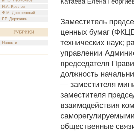
Катаева Елена Георгие
М.Ю. Лермонтов
И.А. Крылов
Ф.М. Достоевский
Г.Р. Державин
Заместитель предсе
ценных бумаг (ФКЦБ)
Рубрики
технических наук; р
Новости
управлении Админис
председателя Прави
должность начальни
— заместителя мини
заместителя предсе
взаимодействия ком
саморегулируемыми 
общественные связ