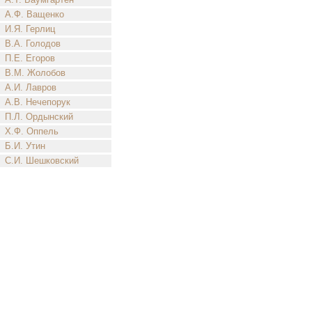
А.Ф. Ващенко
И.Я. Герлиц
В.А. Голодов
П.Е. Егоров
В.М. Жолобов
А.И. Лавров
А.В. Нечепорук
П.Л. Ордынский
Х.Ф. Оппель
Б.И. Утин
С.И. Шешковский