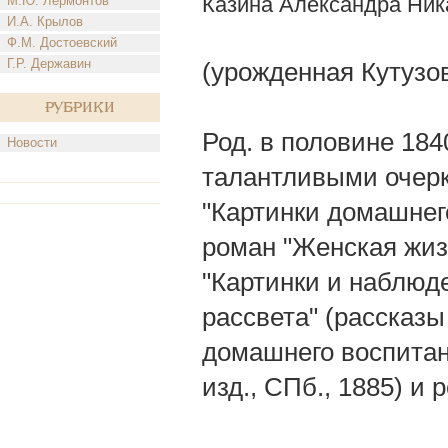
Казина Александра Ни
М.Ю. Лермонтов
И.А. Крылов
Ф.М. Достоевский
Г.Р. Державин
(урожденная Кутузо
Рубрики
Род. в половине 184
Новости
талантливыми очерка
"Картинки домашнег
роман "Женская жиз
"Картинки и наблюде
рассвета" (рассказы
домашнего воспитан
изд., СПб., 1885) и 