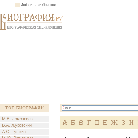
Добавить в избранное
Топ Биографий
М.В. Ломоносов
А
Б
В
Г
Д
Е
Ж
З
И
В.А. Жуковский
А.С. Пушкин