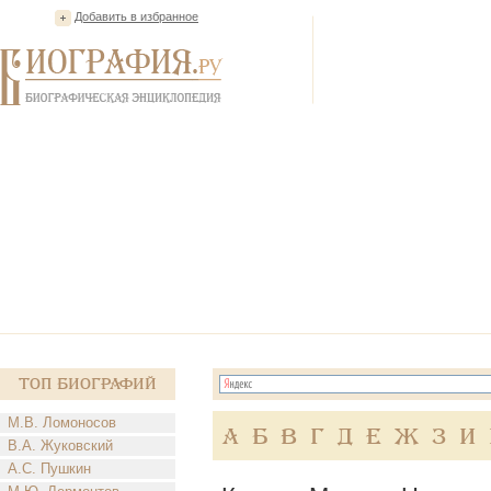
Добавить в избранное
Топ Биографий
М.В. Ломоносов
А
Б
В
Г
Д
Е
Ж
З
И
В.А. Жуковский
А.С. Пушкин