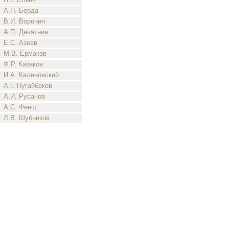
А.Н. Берда
В.И. Воронин
А.П. Девятнин
Е.С. Азеев
М.В. Ермаков
Ф.Р. Казаков
И.А. Калиновский
А.Г. Нугайбеков
А.И. Русанов
А.С. Фенш
Л.В. Шубников