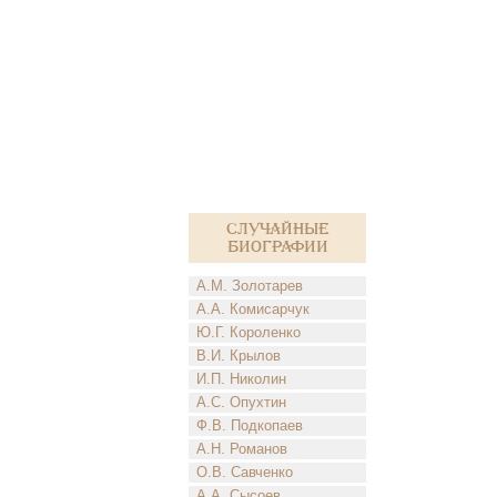
Случайные
биографии
А.М. Золотарев
А.А. Комисарчук
Ю.Г. Короленко
В.И. Крылов
И.П. Николин
А.С. Опухтин
Ф.В. Подкопаев
А.Н. Романов
О.В. Савченко
А.А. Сысоев