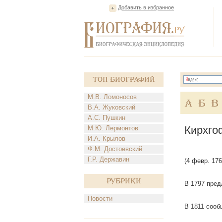
Добавить в избранное
Топ Биографий
М.В. Ломоносов
А
Б
В
В.А. Жуковский
А.С. Пушкин
Кирхго
М.Ю. Лермонтов
И.А. Крылов
Ф.М. Достоевский
Г.Р. Державин
(4 февр. 176
Рубрики
В 1797 пред
Новости
В 1811 сооб