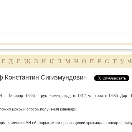
Г
Д
Е
Ж
З
И
К
Л
М
Н
О
П
Р
С
Т
У
ф Константин Сигизмундович
4 — 15 февр. 1833) — рус. химик, акад. (с 1812, чл.-корр. с 1807). Дир. 
ложил мокрый способ получения киновари.
щил комиссии АН об открытом им превращении крахмала в сахар в прису