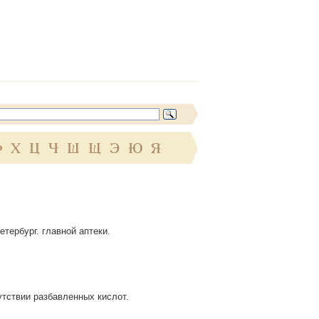
Ф
Х
Ц
Ч
Ш
Щ
Э
Ю
Я
Петербург. главной аптеки.
тствии разбавленных кислот.