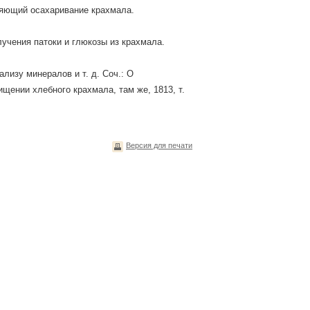
ляющий осахаривание крахмала.
лучения патоки и глюкозы из крахмала.
лизу минералов и т. д. Соч.: О
чищении хлебного крахмала, там же, 1813, т.
Версия для печати