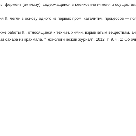
ыл фермент (амилазу), содержащийся в клейковине ячменя и осуществ
я К. легли в основу одного из первых пром. каталитич. процессов — по
кже работы К., относящиеся к технич. химии, взрывчатым веществам, ана
и сахара из крахмала, "Технологический журнал", 1812, т. 9, ч. 1; Об о