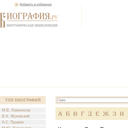
Добавить в избранное
Топ Биографий
М.В. Ломоносов
А
Б
В
Г
Д
Е
Ж
З
И
В.А. Жуковский
А.С. Пушкин