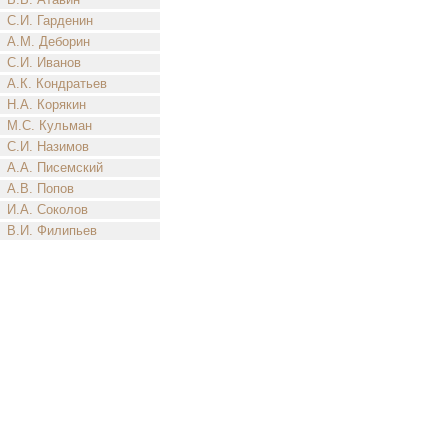
С.И. Гарденин
А.М. Деборин
С.И. Иванов
А.К. Кондратьев
Н.А. Корякин
М.С. Кульман
С.И. Назимов
А.А. Писемский
А.В. Попов
И.А. Соколов
В.И. Филипьев