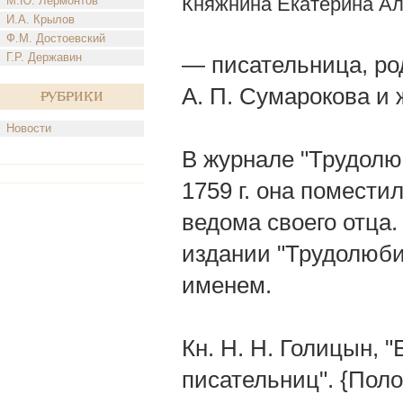
Княжнина Екатерина А
М.Ю. Лермонтов
И.А. Крылов
Ф.М. Достоевский
Г.Р. Державин
— писательница, род.
A. П. Сумарокова и 
Рубрики
Новости
В журнале "Трудолюб
1759 г. она помести
ведома своего отца.
издании "Трудолюби
именем.
Кн. Н. Н. Голицын, 
писательниц". {Пол