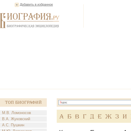
Добавить в избранное
Топ Биографий
М.В. Ломоносов
А
Б
В
Г
Д
Е
Ж
З
И
В.А. Жуковский
А.С. Пушкин