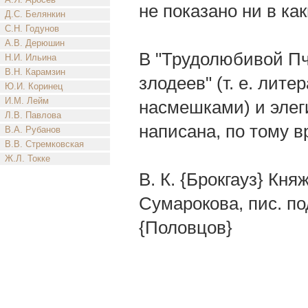
не показано ни в как
Д.С. Белянкин
С.Н. Годунов
А.В. Дерюшин
В "Трудолюбивой Пче
Н.И. Ильина
В.Н. Карамзин
злодеев" (т. е. лит
Ю.И. Коринец
И.М. Лейм
насмешками) и элеги
Л.В. Павлова
написана, по тому в
В.А. Рубанов
В.В. Стремковская
Ж.Л. Токке
В. К. {Брокгауз} Кн
Сумарокова, пис. по
{Половцов}