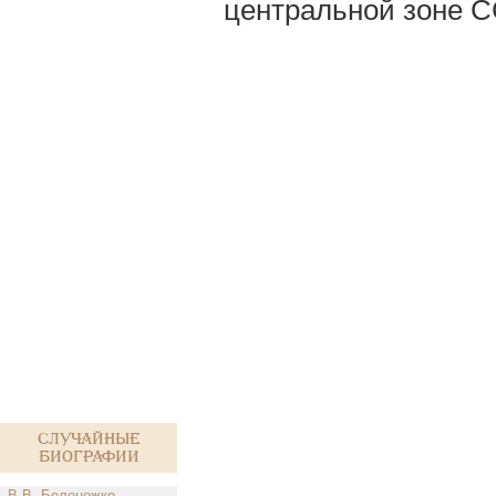
центральной зоне СС
Случайные
биографии
В.В. Белоножко