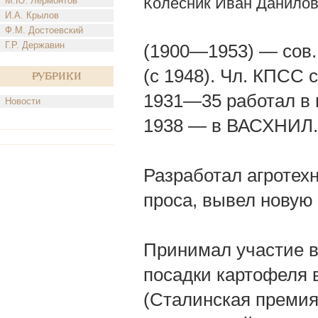
Колесник Иван Данило
М.Ю. Лермонтов
И.А. Крылов
Ф.М. Достоевский
Г.Р. Державин
(1900—1953) — сов.
(с 1948). Чл. КПСС с
Рубрики
1931—35 работал в н
Новости
1938 — в ВАСХНИЛ.
Разработал агроте
проса, вывел новую
Принимал участие в
посадки картофеля 
(Сталинская премия 