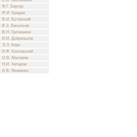
Ф.Г. Бергер
Ф.И. Брадке
В.И. Бутовский
В.З. Васильев
В.Н. Гречишкин
В.И. Добреньков
Э.Э. Керн
И.Ф. Козловский
О.В. Маляров
Н.И. Хитаров
А.В. Яковенко