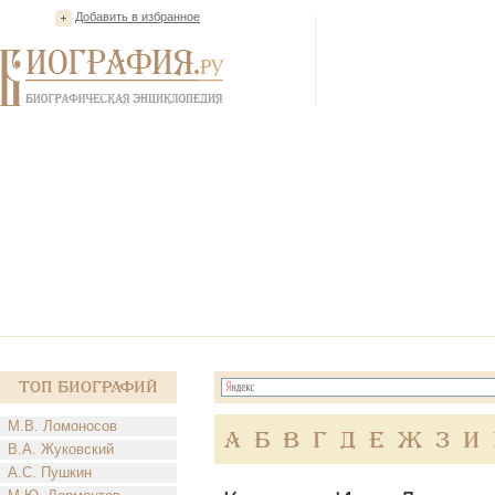
Добавить в избранное
Топ Биографий
М.В. Ломоносов
А
Б
В
Г
Д
Е
Ж
З
И
В.А. Жуковский
А.С. Пушкин