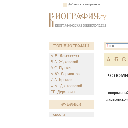
Добавить в избранное
Топ Биографий
М.В. Ломоносов
А
Б
В
В.А. Жуковский
А.С. Пушкин
Коломи
М.Ю. Лермонтов
И.А. Крылов
Ф.М. Достоевский
Г.Р. Державин
Генеральный
харьковском
Рубрики
Новости