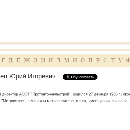
Г
Д
Е
Ж
З
И
К
Л
М
Н
О
П
Р
С
Т
У
ец Юрий Игоревич
 директор АООТ "Протонтоннельстрой"; родился 27 декабря 1936 г.; око
 "Метрострое", в минском метрополитене; женат, имеет двоих сыновей.