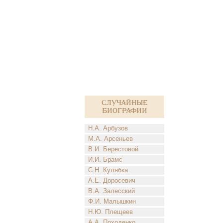
Случайные
биографии
Н.А. Арбузов
М.А. Арсеньев
В.И. Берестовой
И.И. Брамс
С.Н. Кулябка
А.Е. Доросевич
В.А. Залесский
Ф.И. Малышкин
Н.Ю. Плещеев
А.А. Походенко