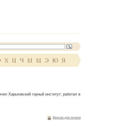
Ф
Х
Ц
Ч
Ш
Щ
Э
Ю
Я
нчил Харьковский горный институт; работал в
Версия для печати