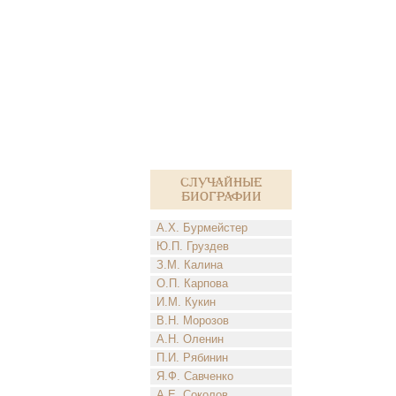
Случайные
биографии
А.Х. Бурмейстер
Ю.П. Груздев
З.М. Калина
О.П. Карпова
И.М. Кукин
В.Н. Морозов
А.Н. Оленин
П.И. Рябинин
Я.Ф. Савченко
А.Е. Соколов