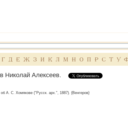
Г
Д
Е
Ж
З
И
К
Л
М
Н
О
П
Р
С
Т
У
в Николай Алексеев.
 об А. С. Хомякове ("Русск. арх.", 1887). {Венгеров}