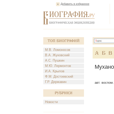
Добавить в избранное
Топ Биографий
М.В. Ломоносов
А
Б
В
В.А. Жуковский
А.С. Пушкин
Мухано
М.Ю. Лермонтов
И.А. Крылов
Ф.М. Достоевский
Г.Р. Державин
авт. воспом.
Рубрики
Новости