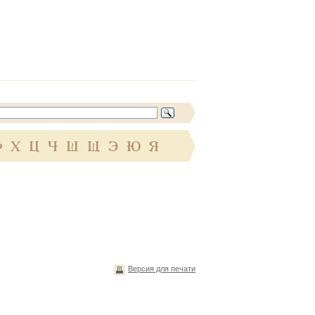
Ф
Х
Ц
Ч
Ш
Щ
Э
Ю
Я
Версия для печати