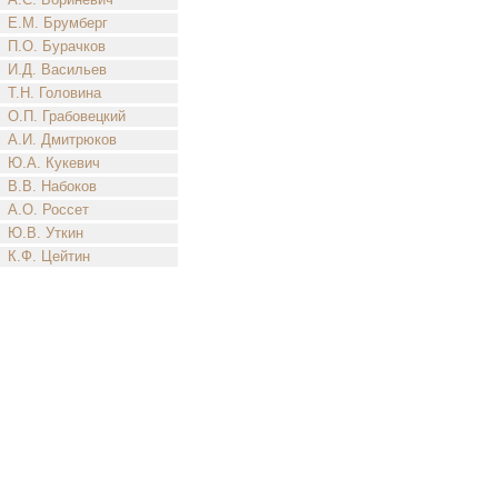
Е.М. Брумберг
П.О. Бурачков
И.Д. Васильев
Т.Н. Головина
О.П. Грабовецкий
А.И. Дмитрюков
Ю.А. Кукевич
В.В. Набоков
А.О. Россет
Ю.В. Уткин
К.Ф. Цейтин