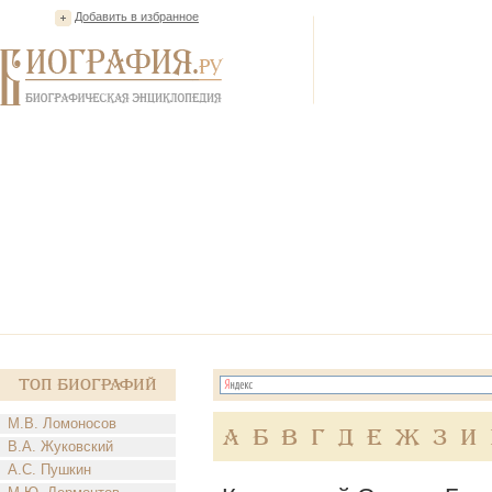
Добавить в избранное
Топ Биографий
М.В. Ломоносов
А
Б
В
Г
Д
Е
Ж
З
И
В.А. Жуковский
А.С. Пушкин