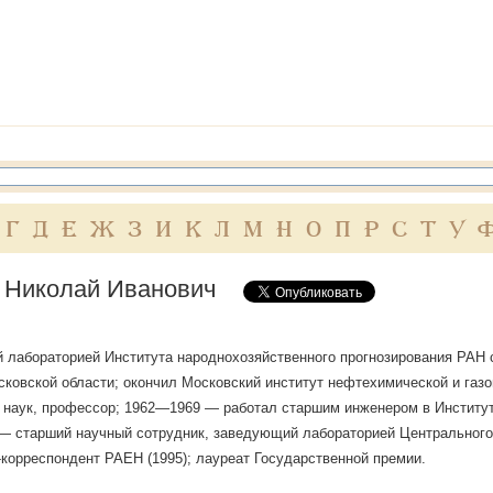
Г
Д
Е
Ж
З
И
К
Л
М
Н
О
П
Р
С
Т
У
 Николай Иванович
лабораторией Института народнохозяйственного прогнозирования РАН с 19
ковской области; окончил Московский институт нефтехимической и газов
 наук, профессор; 1962—1969 — работал старшим инженером в Институ
 старший научный сотрудник, заведующий лабораторией Центрального 
корреспондент РАЕН (1995); лауреат Государственной премии.