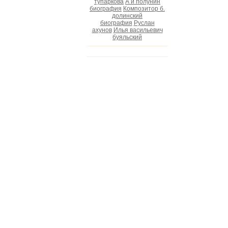
тупаркова
А и полунин
биография
Композитор б.
долинский
биография
Руслан
ахунов
Илья васильевич
буяльский