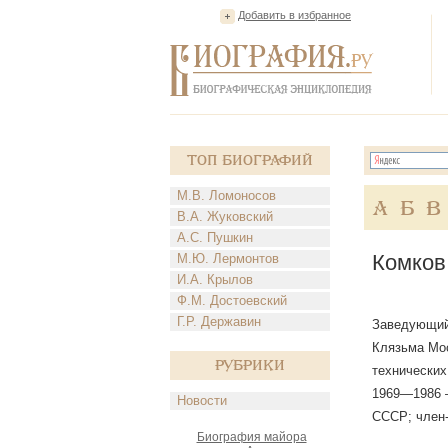
Добавить в избранное
Топ Биографий
М.В. Ломоносов
А
Б
В
В.А. Жуковский
А.С. Пушкин
Комков
М.Ю. Лермонтов
И.А. Крылов
Ф.М. Достоевский
Г.Р. Державин
Заведующий 
Клязьма Мос
Рубрики
технических
1969—1986 —
Новости
СССР; член-
Биография майора