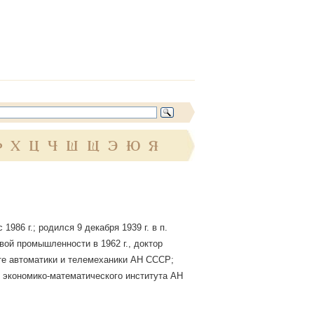
Ф
Х
Ц
Ч
Ш
Щ
Э
Ю
Я
86 г.; родился 9 декабря 1939 г. в п.
ой промышленности в 1962 г., доктор
те автоматики и телемеханики АН СССР;
экономико-математического института АН