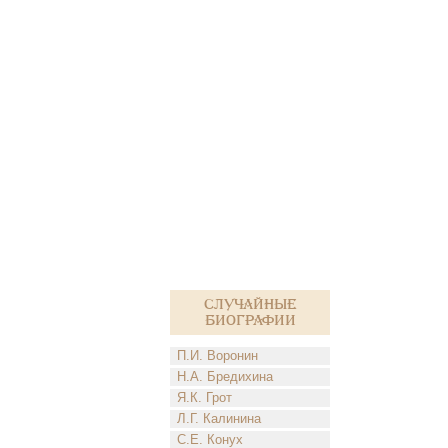
Случайные
биографии
П.И. Воронин
Н.А. Бредихина
Я.К. Грот
Л.Г. Калинина
С.Е. Конух