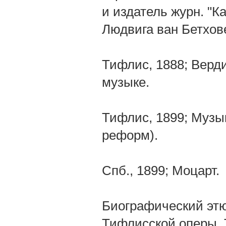
и издатель журн. "К
Людвига ван Бетхов
Тифлис, 1888; Верди
музыке.
Тифлис, 1899; Музы
реформ).
Спб., 1899; Моцарт.
Биографический этю
Тифлисской оперы. Т