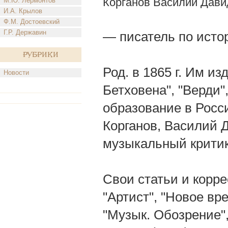
Корганов Василий Дави
М.Ю. Лермонтов
И.А. Крылов
Ф.М. Достоевский
Г.Р. Державин
— писатель по исто
Рубрики
Род. в 1865 г. Им 
Новости
Бетховена", "Верди"
образование в Росси
Корганов, Василий 
музыкальный критик
Свои статьи и корре
"Артист", "Новое вр
"Музык. Обозрение",