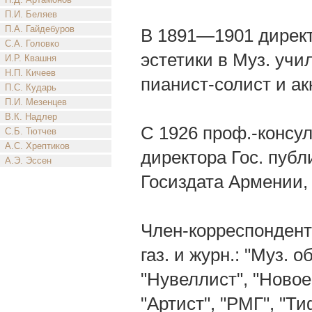
П.И. Беляев
П.А. Гайдебуров
В 1891—1901 директ
С.А. Головко
эстетики в Муз. уч
И.Р. Квашня
Н.П. Кичеев
пианист-солист и ак
П.С. Кударь
П.И. Мезенцев
В.К. Надлер
С 1926 проф.-консу
С.Б. Тютчев
А.С. Хрептиков
директора Гос. пуб
А.Э. Эссен
Госиздата Армении, 
Член-корреспондент
газ. и журн.: "Муз. о
"Нувеллист", "Новое 
"Артист", "РМГ", "Т