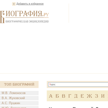
Добавить в избранное
Топ Биографий
М.В. Ломоносов
А
Б
В
Г
Д
Е
Ж
З
И
В.А. Жуковский
А.С. Пушкин