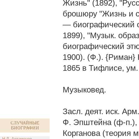
Жизнь" (1892), "Русс
брошюру "Жизнь и со
— биографический о
1899), "Музык. обра
биографический этю
1900). (Ф.). {Риман
1865 в Тифлисе, ум.
Музыковед.
Засл. деят. иск. Ар
Ф. Эпштейна (ф-п.),
Случайные
биографии
Корганова (теория м
Н.Д. Артамонов