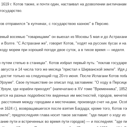
 1619 г. Котов также, и почти один, настаивал на дозволении англичана
государство.
отов отправился "в купчинах, с государствою казною" в Персию.
емый восемью "товарищами" он выехал из Москвы 5 мая и до Астрахан
 и Волге. "С Астрахани же", говорит Котов, "ходят на русских бусах и н
 ходу морем при хорошей погоде двое суток, а в тихое время — неделя.
 путем степью в станицах". Котов избрал первый путь: "поклав государе
 августа и 14 числа того же месяца "пристал к Ширванской земле". Идя
 достиг только на следующий год 20-го июня. После Испагани Котов побы
Урзуме". Свое путешествие он описал под заглавием: "О ходу в Персиц
 Урзум, где корабли приходят" (напечатано в ХV томе "Временника", 1852
ется на разных подробностях виденных им местностей, городов, мечете
 расстояния между городами и местечками, производя счет на дни. Осо
ня 1624 г.), возвращавшегося после взятия Багдада; кроме того, Котов г
емле"; предпоследняя глава носит такое заглавие: "зде пишет о ходу и
сание пути и встреченных во время пути городов) — и последняя: "зде п