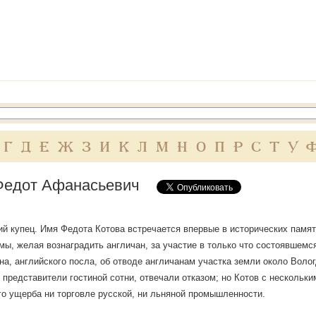
Г
Д
Е
Ж
З
И
К
Л
М
Н
О
П
Р
С
Т
У
Федот Афанасьевич
й купец. Имя Федота Котова встречается впервые в исторических памятн
мы, желая вознаградить англичан, за участие в только что состоявшем
а, английского посла, об отводе англичанам участка земли около Воло
, представители гостиной сотни, отвечали отказом; но Котов с нескольки
го ущерба ни торговле русской, ни льняной промышленности.