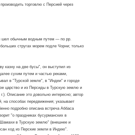
м производить торговлю с Персией через
и шел обычным водным путем — по pр.
а больших стругах морем подле Чорни; только
ву казну на две бусы", он выступил из
 далее сухим путем и частью реками,
вал в "Турской земле", в "Индеи" и городе
кое царство и из Персиды в Турскую землю и
 г.). Описание это довольно интересно; автор
й, на способах передвижения; указывает
бенно подробно описана встреча Аббаса
оворит "о праздниках бусурманских в
з Шамахи в Турскую землю" (внешнее и
исан ход из Перские земли в Индею".