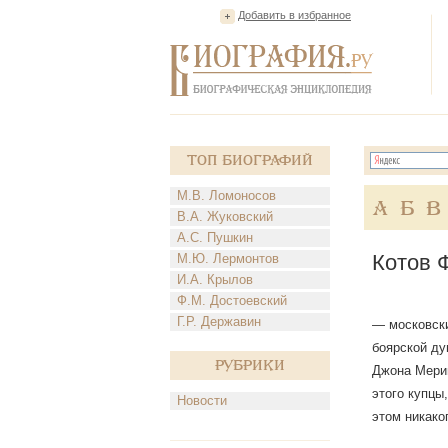
Добавить в избранное
Топ Биографий
М.В. Ломоносов
А
Б
В
В.А. Жуковский
А.С. Пушкин
Котов 
М.Ю. Лермонтов
И.А. Крылов
Ф.М. Достоевский
Г.Р. Державин
— московски
боярской ду
Рубрики
Джона Мерин
этого купцы
Новости
этом никако