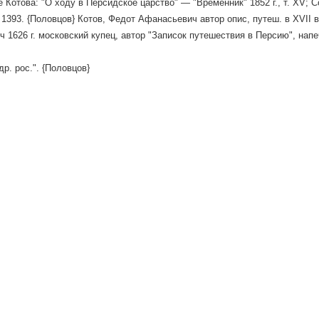
Котова: "О ходу в Персидское царство" — "Временник" 1852 г., т. ХV; Со
 1393. {Половцов} Котов, Федот Афанасьевич автор опис, путеш. в XVII в
 1626 г. московский купец, автор "Записок путешествия в Персию", напе
др. рос.". {Половцов}