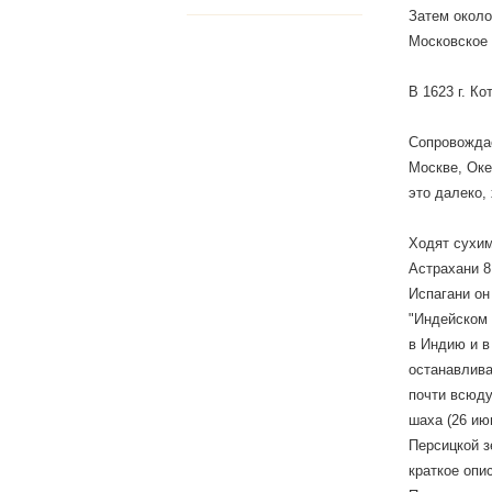
Затем около
Московское 
В 1623 г. К
Сопровожда
Москве, Оке
это далеко,
Ходят сухим
Астрахани 8
Испагани он
"Индейском 
в Индию и в
останавлива
почти всюду
шаха (26 ию
Персицкой з
краткое опи