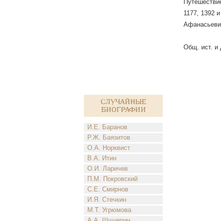
Путешествие 
1177, 1392 и
Афанасьевич
Общ. ист. и 
Случайные
биографии
И.Е. Баранов
Р.Ж. Баязитов
О.А. Норквист
В.А. Итин
О.И. Ларичев
П.М. Покровский
С.Е. Смирнов
И.Я. Стечкин
М.Т. Угрюмова
А.А. Шушерин