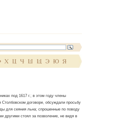
Ф
Х
Ц
Ч
Ш
Щ
Э
Ю
Я
иках под 1617 г.; в этом году члены
ся Столбовском договоре, обсуждали просьбу
гды для сеяния льна; спрошенные по поводу
ми другими стоял за позволение, не видя в