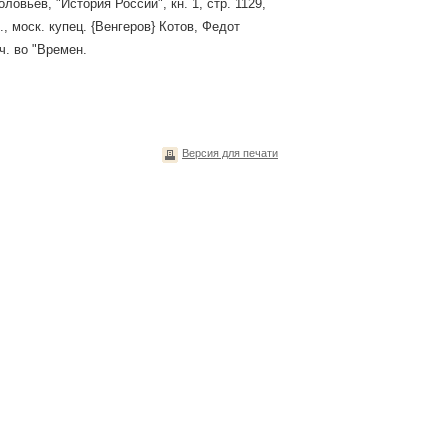
ловьев, "История России", кн. 1, стр. 1129,
., моск. купец. {Венгеров} Котов, Федот
ч. во "Времен.
Версия для печати