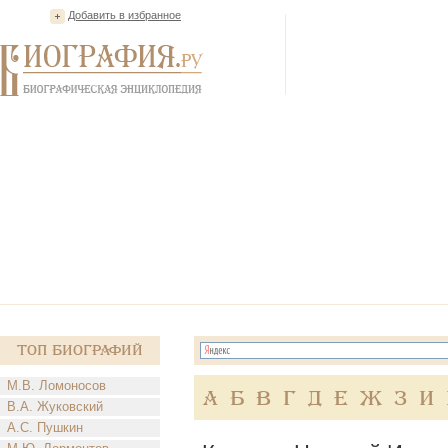
Добавить в избранное
Топ Биографий
М.В. Ломоносов
А
Б
В
Г
Д
Е
Ж
З
И
В.А. Жуковский
А.С. Пушкин