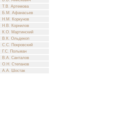
Т.В. Артемова
Б.М. Афанасьев
Н.М. Коркунов
Н.В. Корнилов
К.О. Мартинский
В.К. Ольдекоп
С.С. Покровский
Г.С. Польман
В.А. Санталов
О.Н. Степанов
А.А. Шостак