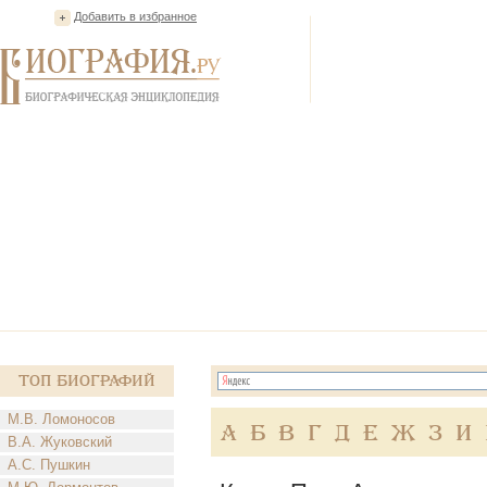
Добавить в избранное
Топ Биографий
М.В. Ломоносов
А
Б
В
Г
Д
Е
Ж
З
И
В.А. Жуковский
А.С. Пушкин