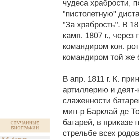
чудеса храбрости, 
"пистолетную" диста
"За храбрость". В 18
камп. 1807 г., через
командиром кон. роты
командиром той же 
В апр. 1811 г. К. пр
артиллерию и деят-н
слаженности батарей
мин-р Барклай де Т
батарей, в приказе 
Случайные
биографии
стрельбе всех родов
В.Ф. Аристов