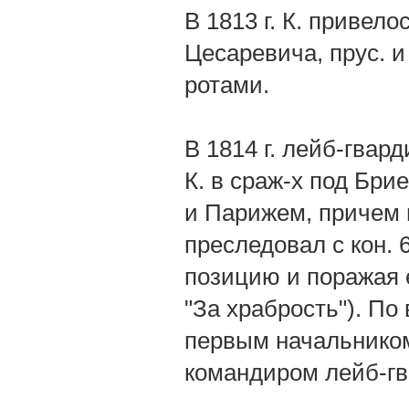
В 1813 г. К. привел
Цесаревича, прус. и 
ротами.
В 1814 г. лейб-гвар
К. в сраж-х под Бр
и Парижем, причем 
преследовал с кон. 
позицию и поражая ег
"За храбрость"). По
первым начальником
командиром лейб-гв