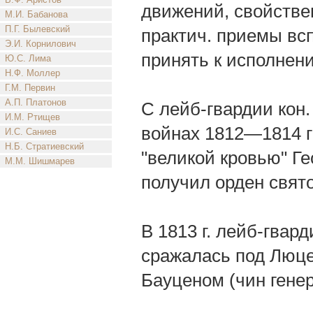
движений, свойстве
М.И. Бабанова
П.Г. Былевский
практич. приемы всп
Э.И. Корнилович
принять к исполнен
Ю.С. Лима
Н.Ф. Моллер
Г.М. Первин
А.П. Платонов
С лейб-гвардии кон.
И.М. Ртищев
войнах 1812—1814 г
И.С. Саниев
Н.Б. Стратиевский
"великой кровью" Ге
М.М. Шишмарев
получил орден свято
В 1813 г. лейб-гвар
сражалась под Люцен
Бауценом (чин гене