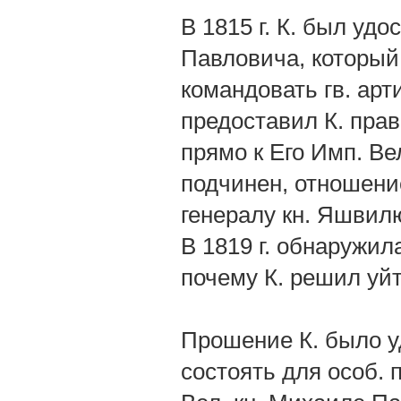
В 1815 г. К. был уд
Павловича, который
командовать гв. ар
предоставил К. прав
прямо к Его Имп. Ве
подчинен, отношени
генералу кн. Яшвилю
В 1819 г. обнаружил
почему К. решил уйт
Прошение К. было у
состоять для особ.