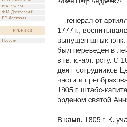
Козен Петр Андреевич
М.Ю. Лермонтов
И.А. Крылов
Ф.М. Достоевский
Г.Р. Державин
— генерал от артилл
1777 г., воспитывалс
Рубрики
выпущен штык-юнк. в 
Новости
был переведен в лей
в гв. к.-арт. роту. С
деят. сотрудников Ц
части и преобразован
1805 г. штабс-капит
орденом святой Анн
В камп. 1805 г. К. у