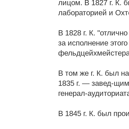
лицом. В 1827 г. К
лабораторией и Охте
В 1828 г. К. "отличн
за исполнение этого
фельдцейхмейстера
В том же г. К. был 
1835 г. — завед-щим
генерал-аудиториат
В 1845 г. К. был пр