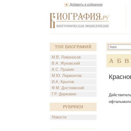
Добавить в избранное
Топ Биографий
М.В. Ломоносов
А
Б
В
В.А. Жуковский
А.С. Пушкин
Красно
М.Ю. Лермонтов
И.А. Крылов
Ф.М. Достоевский
Г.Р. Державин
Действитель
офтальмоло
Рубрики
Новости