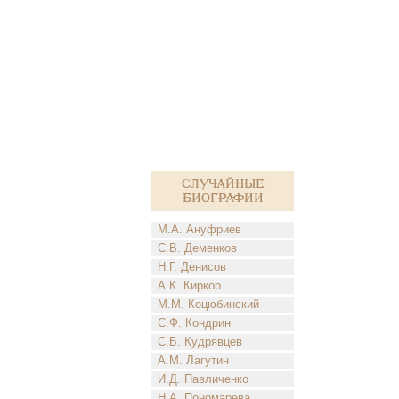
Случайные
биографии
М.А. Ануфриев
С.В. Деменков
Н.Г. Денисов
А.К. Киркор
М.М. Коцюбинский
С.Ф. Кондрин
С.Б. Кудрявцев
А.М. Лагутин
И.Д. Павличенко
Н.А. Пономарева