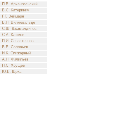
П.В. Архангельский
В.С. Катеринич
Г.Г. Веймарн
Б.П. Виллевальде
С.Ш. Джамалдинов
С.А. Климов
П.И. Севастьянов
В.Е. Соловьев
И.К. Спижарный
А.Н. Филипьев
Н.С. Хрущев
Ю.В. Щека