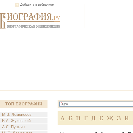
Добавить в избранное
Топ Биографий
М.В. Ломоносов
А
Б
В
Г
Д
Е
Ж
З
И
В.А. Жуковский
А.С. Пушкин