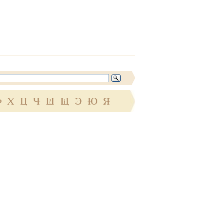
Ф
Х
Ц
Ч
Ш
Щ
Э
Ю
Я