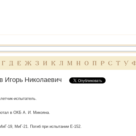
Г
Д
Е
Ж
З
И
К
Л
М
Н
О
П
Р
С
Т
У
в Игорь Николаевич
летчик-испытатель.
аботал в ОКБ А. И. Микояна.
иГ-19, МиГ-21. Погиб при испытании Е-152.