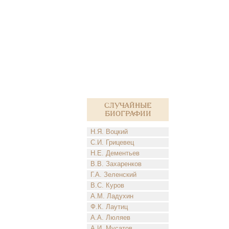
Случайные
биографии
Н.Я. Воцкий
С.И. Грицевец
Н.Е. Дементьев
В.В. Захаренков
Г.А. Зеленский
В.С. Куров
А.М. Ладухин
Ф.К. Лаутиц
А.А. Люляев
А.И. Мусатов