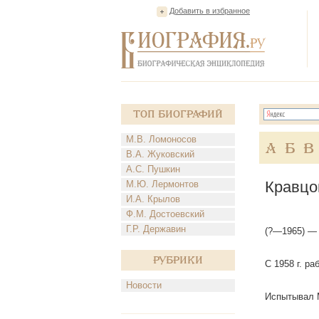
Добавить в избранное
Топ Биографий
М.В. Ломоносов
А
Б
В
В.А. Жуковский
А.С. Пушкин
Кравцо
М.Ю. Лермонтов
И.А. Крылов
Ф.М. Достоевский
Г.Р. Державин
(?—1965) — 
Рубрики
С 1958 г. р
Новости
Испытывал М