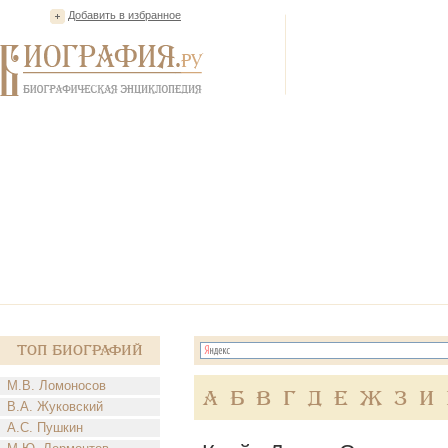
Добавить в избранное
Топ Биографий
М.В. Ломоносов
А
Б
В
Г
Д
Е
Ж
З
И
В.А. Жуковский
А.С. Пушкин