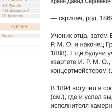
Крейн Давид Сергеевич
М.Ю. Лермонтов
И.А. Крылов
Ф.М. Достоевский
Г.Р. Державин
— скрипач, род. 186
Рубрики
Ученик отца, затем
Новости
Р. М. О. и наконец 
1888). Еще будучи у
квартете И. Р. М. О.
концертмейстером (
В 1894 вступил в со
(см.), где и успел 
исполнителя камерн