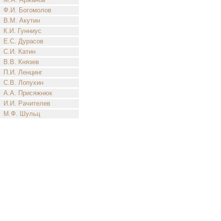
Ф.И. Богомолов
В.М. Акутин
К.И. Гунниус
Е.С. Дурасов
С.И. Катин
В.В. Князев
П.И. Ленцинг
С.В. Лопухин
А.А. Присяжнюк
И.И. Рачителев
М.Ф. Шульц