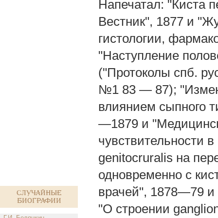
Напечатал: "Киста 
Вестник", 1877 и "
гистологии, фармако
"Наступление полов
("Протоколы спб. ру
№1 83 — 87); "Измен
влиянием сыпного ти
—1879 и "Медицинск
чувствительности в
genitocruralis на п
одновременно с кист
врачей", 1878—79 и
Случайные
биографии
"О строении ganglion
Г.И. Белянкин