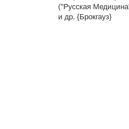
("Русская Медицина"
и др. {Брокгауз}