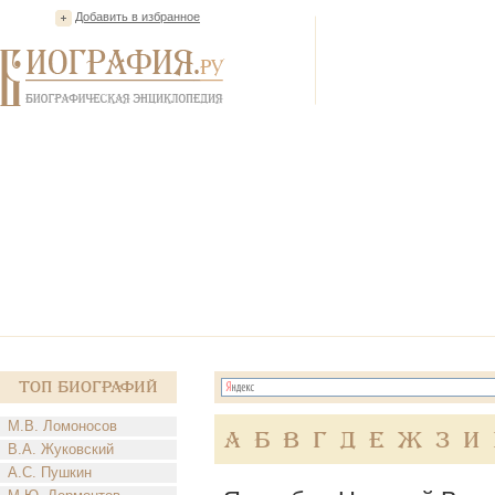
Добавить в избранное
Топ Биографий
М.В. Ломоносов
А
Б
В
Г
Д
Е
Ж
З
И
В.А. Жуковский
А.С. Пушкин