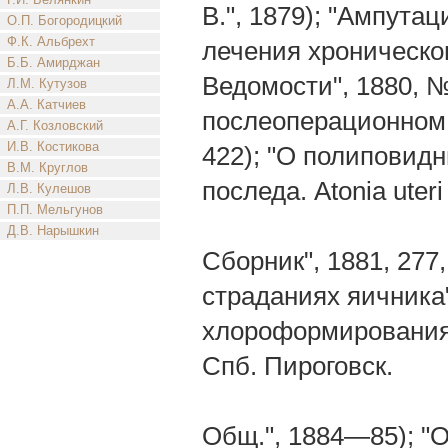
В.", 1879); "Ампута
О.П. Богородицкий
Ф.К. Альбрехт
лечения хроническог
Б.Б. Амирджан
Ведомости", 1880, №
Л.М. Кутузов
А.А. Катчиев
послеоперационном 
А.Г. Козловский
И.В. Костикова
422); "О полиповид
В.М. Круглов
последа. Atonia uteri 
Л.В. Кулешов
П.П. Мельгунов
Д.В. Нарышкин
Сборник", 1881, 277, 
страданиях яичника"
хлороформирования"
Спб. Пироговск.
Общ.", 1884—85); "