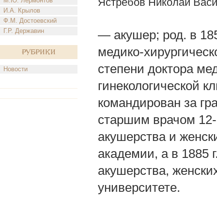
Ястребов Николай Вас
М.Ю. Лермонтов
И.А. Крылов
Ф.М. Достоевский
Г.Р. Державин
— акушер; род. в 18
медико-хирургическо
Рубрики
степени доктора ме
Новости
гинекологической кл
командирован за гр
старшим врачом 12-
акушерства и женск
академии, а в 1885 
акушерства, женски
университете.