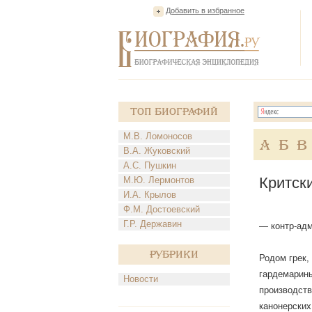
Добавить в избранное
Топ Биографий
М.В. Ломоносов
А
Б
В
В.А. Жуковский
А.С. Пушкин
Критск
М.Ю. Лермонтов
И.А. Крылов
Ф.М. Достоевский
Г.Р. Державин
— контр-ад
Рубрики
Родом грек, 
гардемарины
Новости
производств
канонерских