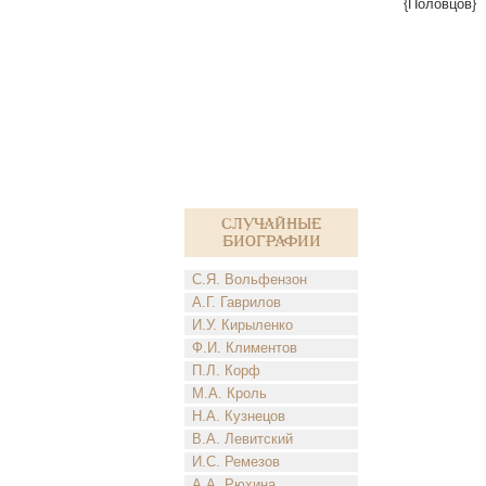
{Половцов}
Случайные
биографии
С.Я. Вольфензон
А.Г. Гаврилов
И.У. Кирыленко
Ф.И. Климентов
П.Л. Корф
М.А. Кроль
Н.А. Кузнецов
В.А. Левитский
И.С. Ремезов
А.А. Рюхина