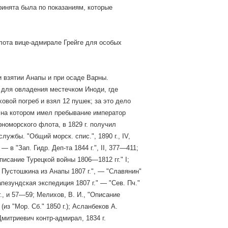
ринята была по показаниям, которые
флота вице-адмирале Грейге для особых
ри взятии Анапы и при осаде Варны.
л для овладения местечком Иноди, где
овой погреб и взял 12 пушек; за это дело
, на котором имел пребывание император
номорского флота, в 1829 г. получил
лужбы. "Общий морск. спис.", 1890 г., IV,
в "Зап. Гидр. Деп-та 1844 г.", II, 377—411;
писание Турецкой войны 1806—1812 гг." I;
 Пустошкина из Анапы 1807 г.", — "Славянин"
апезундская экспедиция 1807 г." — "Сев. Пч."
г., и 57—59; Мелихов, В. И., "Описание
из "Мор. Сб." 1850 г.); Асланбеков А.
Дмитриевич контр-адмирал, 1834 г.