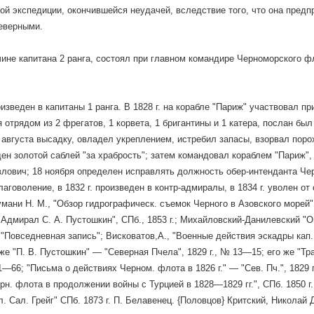
ой экспедиции, окончившейся неудачей, вследствие того, что она предп
еверными.
в чине капитана 2 ранга, состоял при главном командире Черноморского 
роизведен в капитаны 1 ранга. В 1828 г. на корабле "Париж" участвовал п
 отрядом из 2 фрегатов, 1 корвета, 1 бригантины и 1 катера, послан бы
 августа высадку, овладел укреплением, истребил запасы, взорвал порох
ен золотой саблей "за храбрость"; затем командовал кораблем "Париж"
лович; 18 ноября определен исправлять должность обер-интенданта Чер
говоление, в 1832 г. произведен в контр-адмиралы, в 1834 г. уволен от с
мани Н. M., "Обзор гидрографическ. съемок Черного в Азовского морей" — 
"Адмирал С. А. Пустошкин", СПб., 1853 г.; Михайловский-Данилевский "О
, "Повседневная запись"; Висковатов,А., "Военные действия эскадры кап.
о же "П. В. Пустошкин" — "Северная Пчела", 1829 г., № 13—15; его же "Тр
1—66; "Письма о действиях Черном. флота в 1826 г." — "Сев. Пч.", 1829 
н. флота в продолжении войны с Турцией в 1828—1829 гг.", СПб. 1850 г. (
. Сал. Грейг" СПб. 1873 г. П. Белавенец. {Половцов} Критский, Николай 