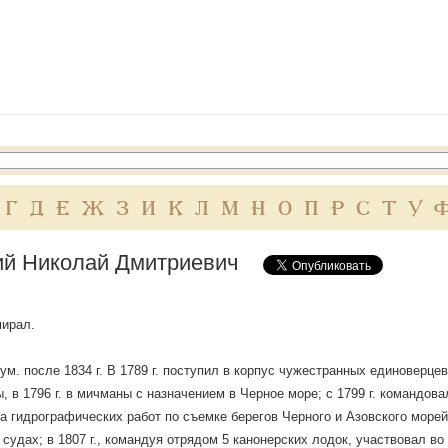
Г
Д
Е
Ж
З
И
К
Л
М
Н
О
П
Р
С
Т
У
ий Николай Дмитриевич
мирал.
ум. после 1834 г. В 1789 г. поступил в корпус чужестранных единоверцев
, в 1796 г. в мичманы с назначением в Черное море; с 1799 г. командов
а гидрографических работ по съемке берегов Черного и Азовского морей
 судах; в 1807 г., командуя отрядом 5 канонерских лодок, участвовал во