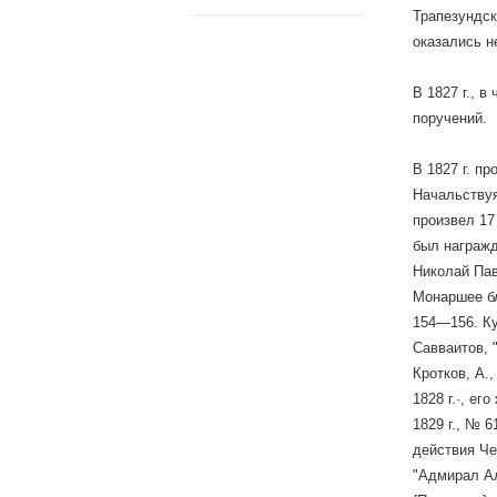
Трапезундск
оказались н
В 1827 г., 
поручений.
В 1827 г. п
Начальствуя
произвел 17
был награжд
Николай Пав
Монаршее бла
154—156. Ку
Савваитов, 
Кротков, А.
1828 г.·, ег
1829 г., № 6
действия Чер
"Адмирал Ал