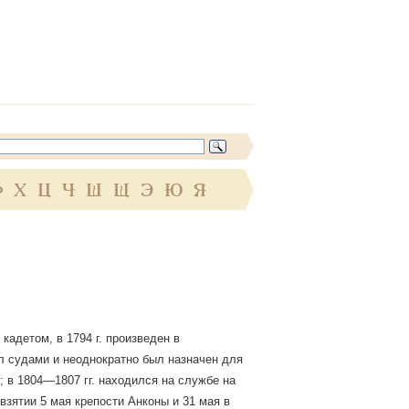
Ф
Х
Ц
Ч
Ш
Щ
Э
Ю
Я
 кадетом, в 1794 г. произведен в
ал судами и неоднократно был назначен для
; в 1804—1807 гг. находился на службе на
 взятии 5 мая крепости Анконы и 31 мая в