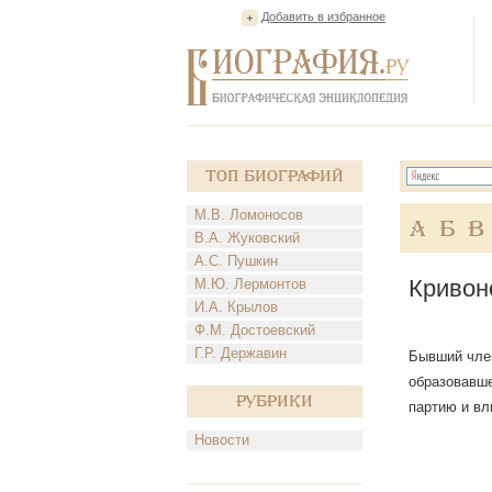
Добавить в избранное
Топ Биографий
М.В. Ломоносов
А
Б
В
В.А. Жуковский
А.С. Пушкин
Кривон
М.Ю. Лермонтов
И.А. Крылов
Ф.М. Достоевский
Г.Р. Державин
Бывший член
образовавше
Рубрики
партию и вл
Новости