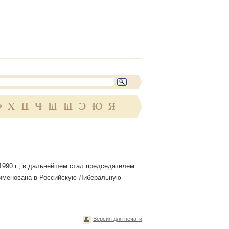
Ф
Х
Ц
Ч
Ш
Щ
Э
Ю
Я
1990 г.; в дальнейшем стал председателем
реименована в Российскую Либеральную
Версия для печати