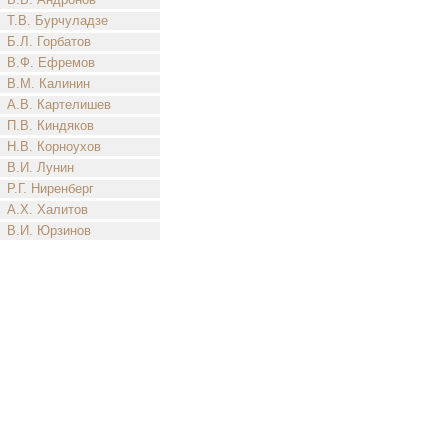
Т.В. Бурчуладзе
Б.Л. Горбатов
В.Ф. Ефремов
В.М. Калинин
А.В. Картелишев
П.В. Киндяков
Н.В. Корноухов
В.И. Лунин
Р.Г. Ниренберг
А.Х. Халитов
В.И. Юрзинов