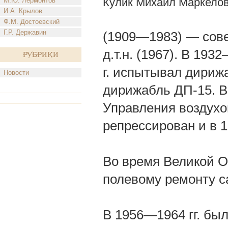
Кулик Михаил Маркело
М.Ю. Лермонтов
И.А. Крылов
Ф.М. Достоевский
Г.Р. Державин
(1909—1983) — сове
д.т.н. (1967). В 193
Рубрики
г. испытывал дирижа
Новости
дирижабль ДП-15. В
Управления воздухо
репрессирован и в 1
Во время Великой О
полевому ремонту с
В 1956—1964 гг. бы