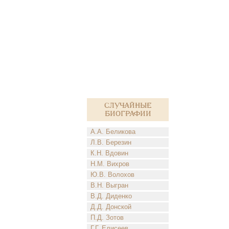
Случайные
биографии
А.А. Беликова
Л.В. Березин
К.Н. Вдовин
Н.М. Вихров
Ю.В. Волохов
В.Н. Выгран
В.Д. Диденко
Д.Д. Донской
П.Д. Зотов
Г.Г. Елисеев