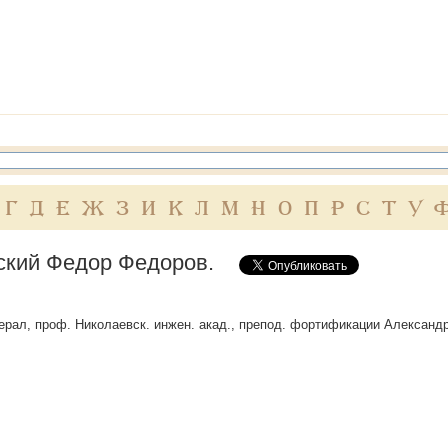
Г
Д
Е
Ж
З
И
К
Л
М
Н
О
П
Р
С
Т
У
ский Федор Федоров.
ерал, проф. Николаевск. инжен. акад., препод. фортификации Александру I