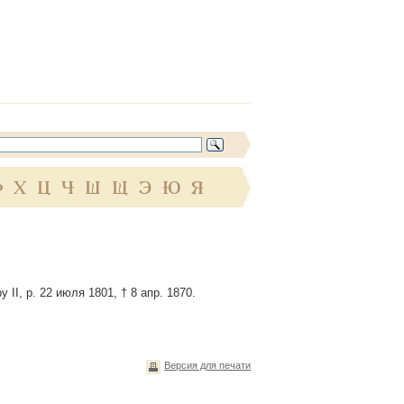
Ф
Х
Ц
Ч
Ш
Щ
Э
Ю
Я
I, р. 22 июля 1801, † 8 апр. 1870.
Версия для печати