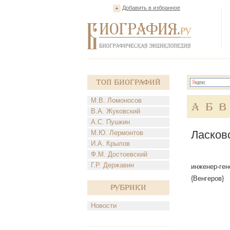
Добавить в избранное
Топ Биографий
М.В. Ломоносов
А
Б
В
В.А. Жуковский
А.С. Пушкин
Ласков
М.Ю. Лермонтов
И.А. Крылов
Ф.М. Достоевский
Г.Р. Державин
инженер-ген
{Венгеров}
Рубрики
Новости