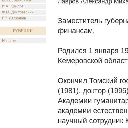
Лавров Александр Мих
М.Ю. Лермонтов
И.А. Крылов
Ф.М. Достоевский
Г.Р. Державин
Заместитель губерн
финансам.
Рубрики
Новости
Родился 1 января 195
Кемеровской област
Окончил Томский гос
(1981), доктор (199
Академии гуманитар
академии естествен
научный сотрудник К