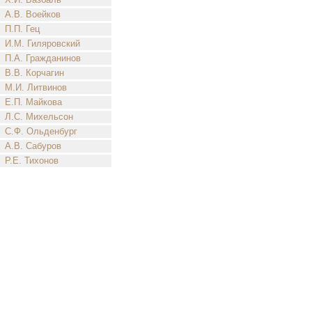
А.В. Воейков
П.П. Гец
И.М. Гиляровский
П.А. Гражданинов
В.В. Корчагин
М.И. Литвинов
Е.П. Майкова
Л.С. Михельсон
С.Ф. Ольденбург
А.В. Сабуров
Р.Е. Тихонов