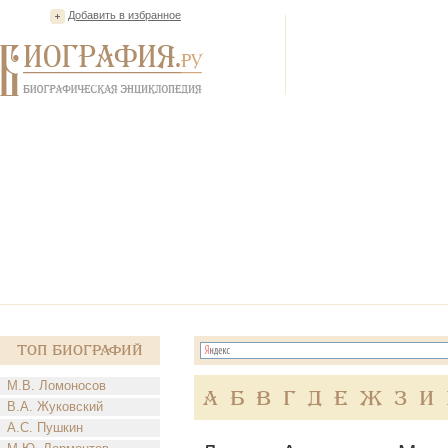
Добавить в избранное
Топ Биографий
М.В. Ломоносов
А
Б
В
Г
Д
Е
Ж
З
И
В.А. Жуковский
А.С. Пушкин