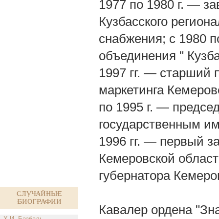
1977 по 1980 г. — 
Кузбасского регион
снабжения; с 1980 п
объединения " Кузб
1997 гг. — старший
маркетинга Кемеровс
по 1995 г. — предсе
государственным им
1996 гг. — первый 
Кемеровской области
губернатора Кемеро
Случайные
биографии
Кавалер ордена "Зна
Х.И. Базбаль