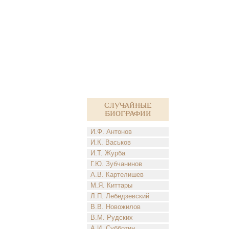
Случайные
биографии
И.Ф. Антонов
И.К. Васьков
И.Т. Журба
Г.Ю. Зубчанинов
А.В. Картелишев
М.Я. Киттары
Л.П. Лебедзевский
В.В. Новожилов
В.М. Рудских
А.И. Субботин