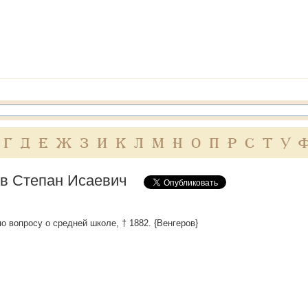
Г
Д
Е
Ж
З
И
К
Л
М
Н
О
П
Р
С
Т
У
в Степан Исаевич
по вопросу о средней школе, † 1882. {Венгеров}