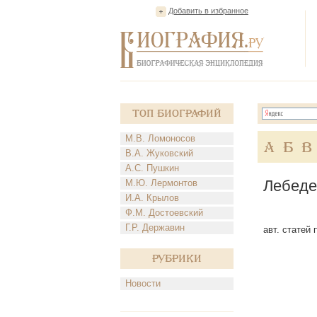
Добавить в избранное
Топ Биографий
М.В. Ломоносов
А
Б
В
В.А. Жуковский
А.С. Пушкин
Лебеде
М.Ю. Лермонтов
И.А. Крылов
Ф.М. Достоевский
Г.Р. Державин
авт. статей 
Рубрики
Новости