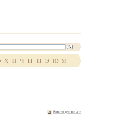
Ф
Х
Ц
Ч
Ш
Щ
Э
Ю
Я
Версия для печати