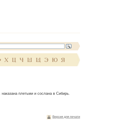
Ф
Х
Ц
Ч
Ш
Щ
Э
Ю
Я
. наказана плетьми и сослана в Сибирь.
Версия для печати