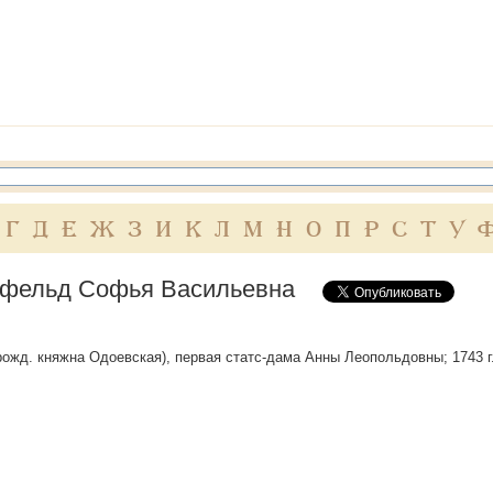
Г
Д
Е
Ж
З
И
К
Л
М
Н
О
П
Р
С
Т
У
фельд Софья Васильевна
рожд. княжна Одоевская), первая статс-дама Анны Леопольдовны; 1743 г