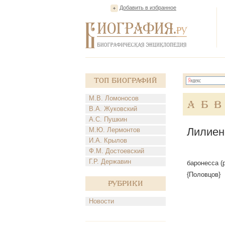
Добавить в избранное
Топ Биографий
М.В. Ломоносов
А
Б
В
В.А. Жуковский
А.С. Пушкин
Лилиен
М.Ю. Лермонтов
И.А. Крылов
Ф.М. Достоевский
Г.Р. Державин
баронесса (
{Половцов}
Рубрики
Новости