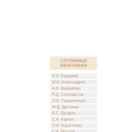
Случайные
биографии
И.П. Борецкий
М.Н. Александров
А.А. Веденяпин
П.Д. Голохвастов
Э.А. Городниченко
Ж.Д. Дастенов
Б.С. Дугаров
С.А. Карнач
Л.И. Коростовец
С.А. Маслов