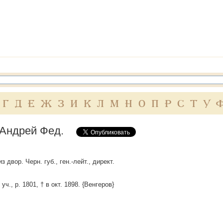
Г
Д
Е
Ж
З
И
К
Л
М
Н
О
П
Р
С
Т
У
Андрей Фед.
з двор. Черн. губ., ген.-лейт., директ.
 уч., р. 1801, † в окт. 1898. {Венгеров}