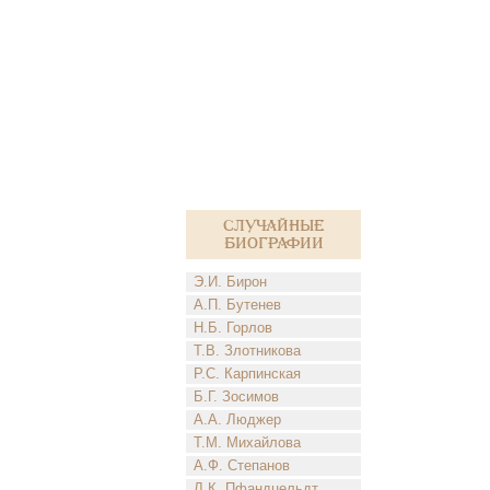
Случайные
биографии
Э.И. Бирон
А.П. Бутенев
Н.Б. Горлов
Т.В. Злотникова
Р.С. Карпинская
Б.Г. Зосимов
А.А. Люджер
Т.М. Михайлова
А.Ф. Степанов
Л.К. Пфандцельдт