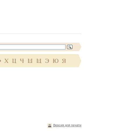
Ф
Х
Ц
Ч
Ш
Щ
Э
Ю
Я
Версия для печати