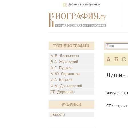
Добавить в избранное
Топ Биографий
М.В. Ломоносов
А
Б
В
В.А. Жуковский
А.С. Пушкин
Лишин 
М.Ю. Лермонтов
И.А. Крылов
Ф.М. Достоевский
Г.Р. Державин
мемуарист, и
Рубрики
СПб. строит.
Новости