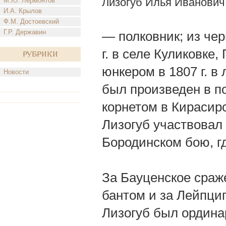
Лизогуб Илья Иванович
М.Ю. Лермонтов
И.А. Крылов
Ф.М. Достоевский
Г.Р. Державин
— полковник; из чер
г. в селе Куликовке,
Рубрики
юнкером в 1807 г. в 
Новости
был произведен в по
корнетом в Кирасирс
Лизогуб участвовал 
Бородинском бою, г
За Бауценское сраже
бантом и за Лейпциг
Лизогуб был ординарц