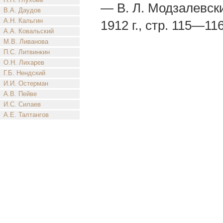
— В. Л. Модзалевск
В.А. Даудов
А.Н. Кальгин
1912 г., стр. 115—11
А.А. Ковальский
М.В. Ливанова
П.С. Литвинкин
О.Н. Лихарев
Г.Б. Нендский
И.И. Остерман
А.В. Пейве
И.С. Силаев
А.Е. Талтангов