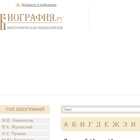
Добавить в избранное
Топ Биографий
М.В. Ломоносов
А
Б
В
Г
Д
Е
Ж
З
И
В.А. Жуковский
А.С. Пушкин