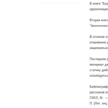
В книге "Бу
идеализации
Вторая книг
"биологичес
В отличие о
откровенно 
национально
Последние р
материал да
статику дей
освободитьс
Библиография
рассказов и
ГИХЛ, M . — 
П. {Лит. энц.