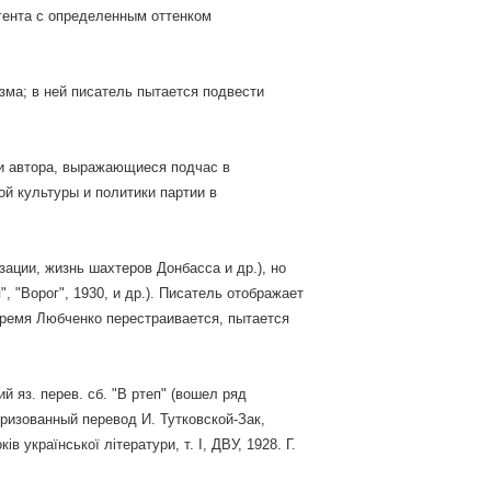
игента с определенным оттенком
зма; в ней писатель пытается подвести
ии автора, выражающиеся подчас в
ой культуры и политики партии в
ции, жизнь шахтеров Донбасса и др.), но
, "Ворог", 1930, и др.). Писатель отображает
время Любченко перестраивается, пытается
ий яз. перев. сб. "В ртеп" (вошел ряд
оризованный перевод И. Тутковской-Зак,
в української літератури, т. І, ДВУ, 1928. Г.