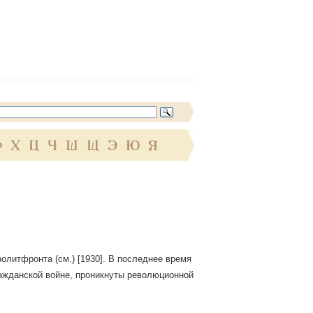
Ф
Х
Ц
Ч
Ш
Щ
Э
Ю
Я
олитфронта (см.) [1930]. В последнее время
жданской войне, проникнуты революционной