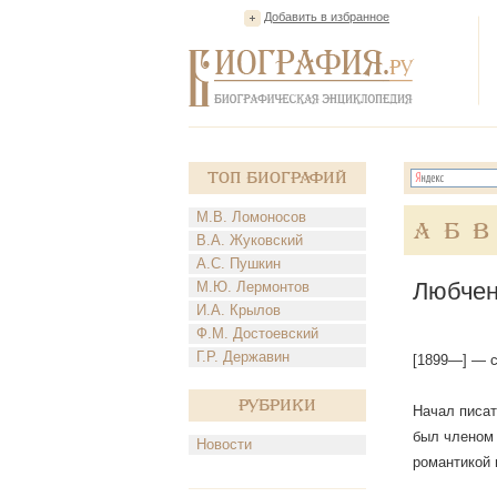
Добавить в избранное
Топ Биографий
М.В. Ломоносов
А
Б
В
В.А. Жуковский
А.С. Пушкин
Любчен
М.Ю. Лермонтов
И.А. Крылов
Ф.М. Достоевский
Г.Р. Державин
[1899—] — с
Рубрики
Начал писат
был членом
Новости
романтикой 