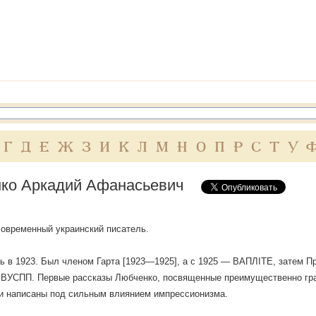
Г
Д
Е
Ж
З
И
К
Л
М
Н
О
П
Р
С
Т
У
ко Аркадий Афанасьевич
овременный украинский писатель.
ь в 1923. Был членом Гарта [1923—1925], а с 1925 — ВАПЛІТЕ, затем Пр
 ВУСПП. Первые рассказы Любченко, посвященные преимущественно гра
и написаны под сильным влиянием импрессионизма.