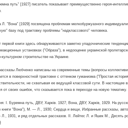
ремна путь" [1927] писатель показывает преимущественно героя-интелл
.
а Л. "Вона" [1929] посвящена проблемам мелкобуржуазного индивидуали
кую" базу под трактовку проблемы "надклассового" человека.
т первой книги здесь обнаруживаются заметно упадочнические тенденц
реакционных установках ("Образа"), в недооценке украинской пролетарск
-культурном строительстве на Украине.
ассказы Любченко написаны на современные темы (вопросы коллективиза
ется в поверхностной трактовке с оттенком гуманизма ("Простая история"
ствительности, не схватывая ее ведущей классовой сути. В настоящее 
я от своих ошибок, что сказывается пока в переходе на новую тематику.
: І. Буремна путь, ДВУ, Харкiв. 1927; Вона, ДВУ, Харків, 1929. На русск
з книги "Вона"), М. — Л., 1930; Сердца и вещи, Избранные рассказы, авт
Л., 1931, и ряд отдельных рассказов. II. Лейтес Л. и Яшек М., Десять рокі
}