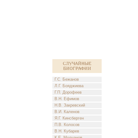
Случайные
биографии
Г.С. Бежанов
Л.Г. Бояджиева
Г.П. Дорофеев
В.Н. Ефимов
Н.В. Закревский
В.И. Каленов
Я.Г. Кинсберген
П.В. Колосов
В.Н. Кубарев
К.Е. Молчанов