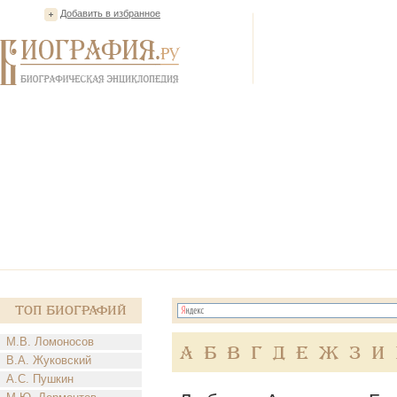
Добавить в избранное
Топ Биографий
М.В. Ломоносов
А
Б
В
Г
Д
Е
Ж
З
И
В.А. Жуковский
А.С. Пушкин