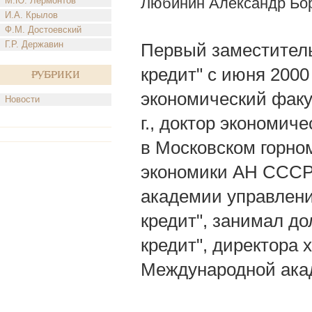
Любинин Александр Бо
М.Ю. Лермонтов
И.А. Крылов
Ф.М. Достоевский
Г.Р. Державин
Первый заместитель
кредит" с июня 2000 
Рубрики
экономический факул
Новости
г., доктор экономич
в Московском горно
экономики АН СССР
академии управления
кредит", занимал д
кредит", директора 
Международной акад