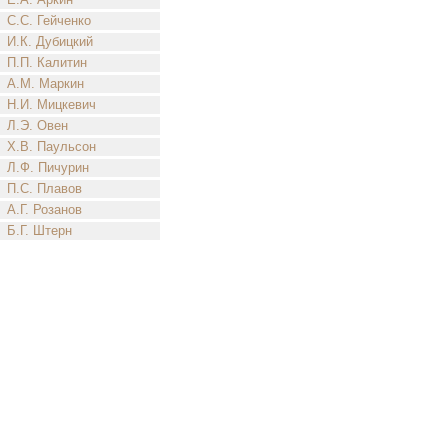
С.С. Гейченко
И.К. Дубицкий
П.П. Калитин
А.М. Маркин
Н.И. Мицкевич
Л.Э. Овен
Х.В. Паульсон
Л.Ф. Пичурин
П.С. Плавов
А.Г. Розанов
Б.Г. Штерн