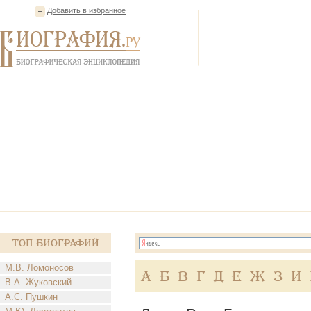
Добавить в избранное
Топ Биографий
М.В. Ломоносов
А
Б
В
Г
Д
Е
Ж
З
И
В.А. Жуковский
А.С. Пушкин