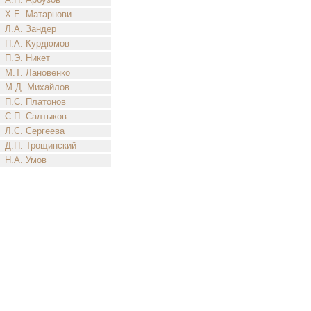
Х.Е. Матарнови
Л.А. Зандер
П.А. Курдюмов
П.Э. Никет
М.Т. Лановенко
М.Д. Михайлов
П.С. Платонов
С.П. Салтыков
Л.С. Сергеева
Д.П. Трощинский
Н.А. Умов