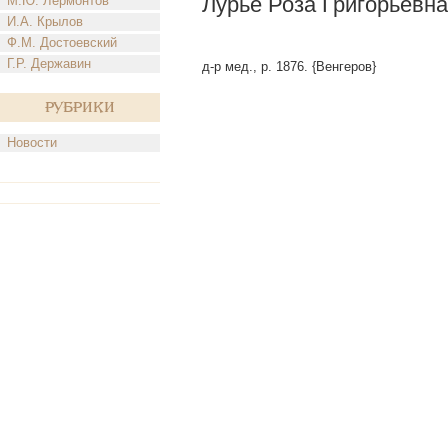
Лурье Роза Григорьевна
М.Ю. Лермонтов
И.А. Крылов
Ф.М. Достоевский
Г.Р. Державин
д-р мед., р. 1876. {Венгеров}
Рубрики
Новости