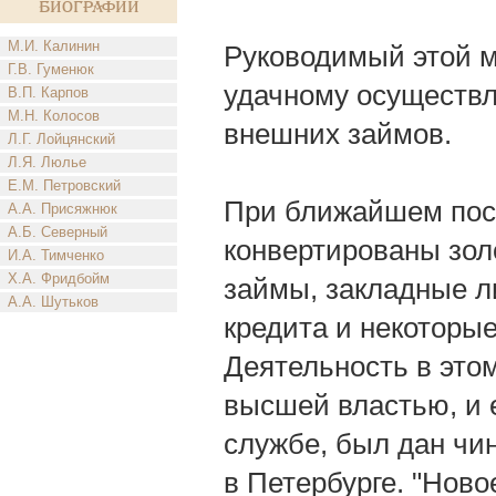
биографии
М.И. Калинин
Руководимый этой м
Г.В. Гуменюк
удачному осуществл
В.П. Карпов
М.Н. Колосов
внешних займов.
Л.Г. Лойцянский
Л.Я. Люлье
Е.М. Петровский
При ближайшем поср
А.А. Присяжнюк
А.Б. Северный
конвертированы зол
И.А. Тимченко
Х.А. Фридбойм
займы, закладные л
А.А. Шутьков
кредита и некоторы
Деятельность в это
высшей властью, и 
службе, был дан чин 
в Петербурге. "Ново