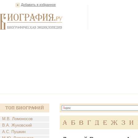
Добавить в избранное
Топ Биографий
М.В. Ломоносов
А
Б
В
Г
Д
Е
Ж
З
И
В.А. Жуковский
А.С. Пушкин