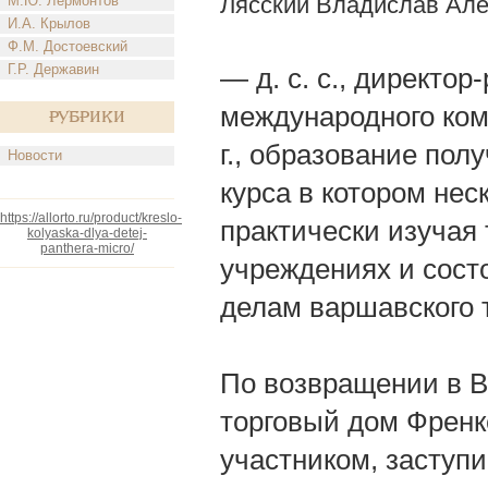
Лясский Владислав Ал
М.Ю. Лермонтов
И.А. Крылов
Ф.М. Достоевский
Г.Р. Державин
— д. с. с., директо
международного ком
Рубрики
г., образование пол
Новости
курса в котором нес
https://allorto.ru/product/kreslo-
практически изучая
kolyaska-dlya-detej-
panthera-micro/
учреждениях и сост
делам варшавского 
По возвращении в В
торговый дом Френк
участником, заступи