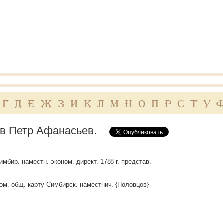
Г
Д
Е
Ж
З
И
К
Л
М
Н
О
П
Р
С
Т
У
в Петр Афанасьев.
мбир. наместн. эконом. директ. 1788 г. представ.
ном. общ. карту Симбирск. наместнич. {Половцов}