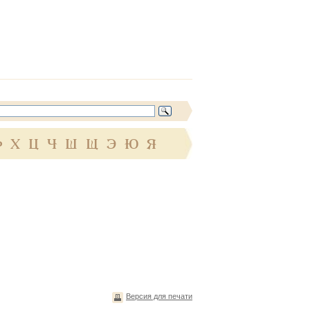
Ф
Х
Ц
Ч
Ш
Щ
Э
Ю
Я
Версия для печати