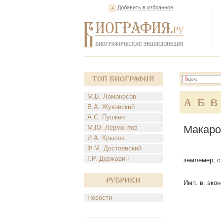
Добавить в избранное
Топ Биографий
М.В. Ломоносов
А
Б
В
В.А. Жуковский
А.С. Пушкин
Макаро
М.Ю. Лермонтов
И.А. Крылов
Ф.М. Достоевский
Г.Р. Державин
землемер, си
Рубрики
Имп. в. эко
Новости