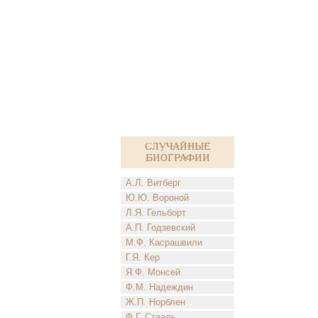
Случайные
биографии
А.Л. Витберг
Ю.Ю. Вороной
Л.Я. Гельборт
А.П. Годзевский
М.Ф. Касрашвили
Г.Я. Кер
Я.Ф. Монсей
Ф.М. Надеждин
Ж.П. Норблен
Ф.Г. Стааль