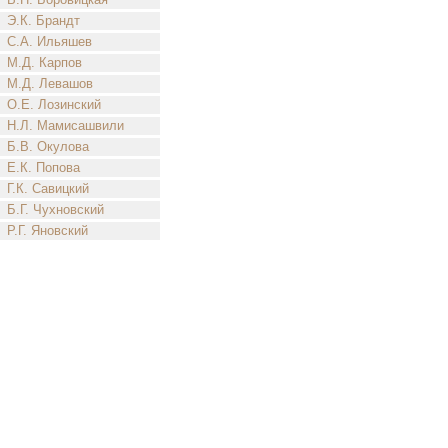
Э.К. Брандт
С.А. Ильяшев
М.Д. Карпов
М.Д. Левашов
О.Е. Лозинский
Н.Л. Мамисашвили
Б.В. Окулова
Е.К. Попова
Г.К. Савицкий
Б.Г. Чухновский
Р.Г. Яновский