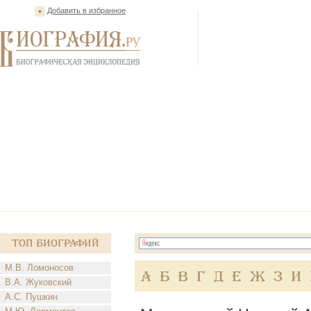
Добавить в избранное
Топ Биографий
М.В. Ломоносов
А
Б
В
Г
Д
Е
Ж
З
И
В.А. Жуковский
А.С. Пушкин