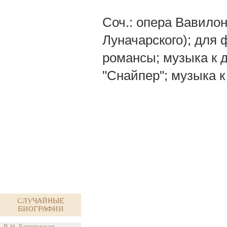
Соч.: опера Вавилонс
Луначарского); для 
романсы; музыка к д
"Снайпер"; музыка 
Случайные
биографии
В.Н. Боровицкая