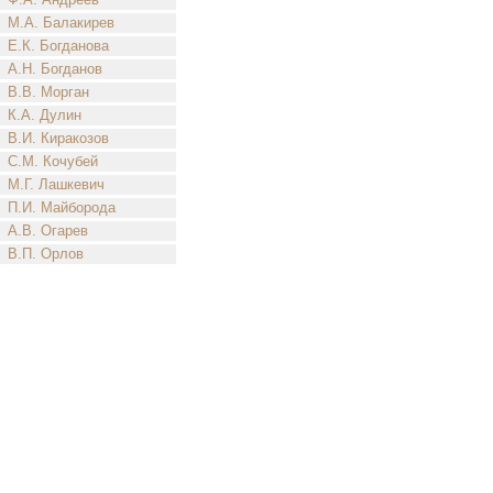
М.А. Балакирев
Е.К. Богданова
А.Н. Богданов
В.В. Морган
К.А. Дулин
В.И. Киракозов
С.М. Кочубей
М.Г. Лашкевич
П.И. Майборода
А.В. Огарев
В.П. Орлов