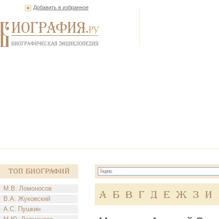
Добавить в избранное
Топ Биографий
М.В. Ломоносов
А
Б
В
Г
Д
Е
Ж
З
И
В.А. Жуковский
А.С. Пушкин