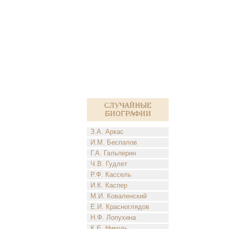
Случайные
биографии
З.А. Аркас
И.М. Беспалов
Г.А. Гальперин
Ч.В. Гудлет
Р.Ф. Кассель
И.К. Каспер
М.И. Коваленский
Е.И. Красноглядов
Н.Ф. Лопухина
К.Е. Николь