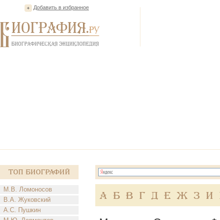
Добавить в избранное
Топ Биографий
М.В. Ломоносов
А
Б
В
Г
Д
Е
Ж
З
И
В.А. Жуковский
А.С. Пушкин