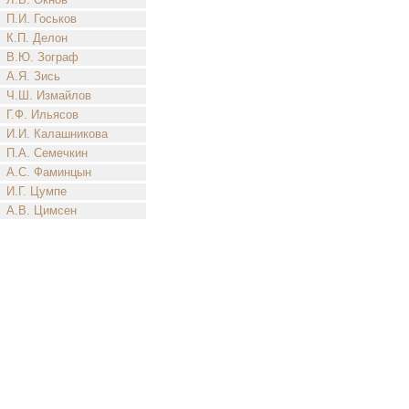
П.И. Госьков
К.П. Делон
В.Ю. Зограф
А.Я. Зись
Ч.Ш. Измайлов
Г.Ф. Ильясов
И.И. Калашникова
П.А. Семечкин
А.С. Фаминцын
И.Г. Цумпе
А.В. Цимсен