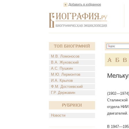
Добавить в избранное
Топ Биографий
М.В. Ломоносов
А
Б
В
В.А. Жуковский
А.С. Пушкин
Мельку
М.Ю. Лермонтов
И.А. Крылов
Ф.М. Достоевский
Г.Р. Державин
(1902—1974)
Сталинской 
Рубрики
отдела НИИ 
двигателей.
Новости
В 1947—1952