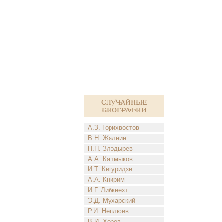
Случайные
биографии
А.З. Горихвостов
В.Н. Жалнин
П.П. Злодырев
А.А. Калмыков
И.Т. Кигуридзе
А.А. Книрим
И.Г. Либкнехт
Э.Д. Мухарский
Р.И. Неплюев
В.И. Хорев