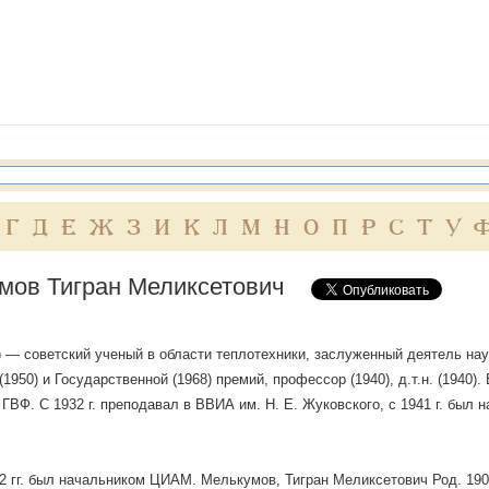
Г
Д
Е
Ж
З
И
К
Л
М
Н
О
П
Р
С
Т
У
мов Тигран Меликсетович
 — советский ученый в области теплотехники, заслуженный деятель нау
(1950) и Государственной (1968) премий, профессор (1940), д.т.н. (1940)
ГВФ. С 1932 г. преподавал в ВВИА им. Н. Е. Жуковского, с 1941 г. был
 гг. был начальником ЦИАМ. Мелькумов, Тигран Меликсетович Род. 1902