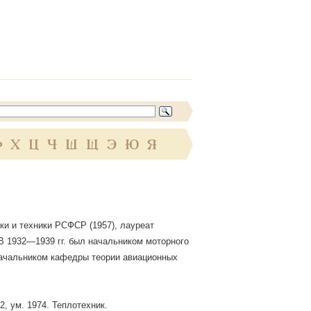
Ф
Х
Ц
Ч
Ш
Щ
Э
Ю
Я
ки и техники РСФСР (1957), лауреат
. В 1932—1939 гг. был начальником моторного
 начальником кафедры теории авиационных
, ум. 1974. Теплотехник.