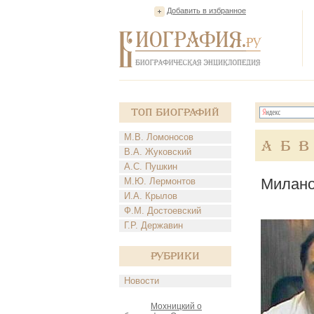
Добавить в избранное
Топ Биографий
М.В. Ломоносов
А
Б
В
В.А. Жуковский
А.С. Пушкин
Милано
М.Ю. Лермонтов
И.А. Крылов
Ф.М. Достоевский
Г.Р. Державин
Рубрики
Новости
Мохницкий о