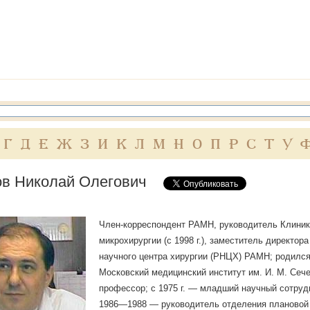
Г
Д
Е
Ж
З
И
К
Л
М
Н
О
П
Р
С
Т
У
в Николай Олегович
Член-корреспондент РАМН, руководитель Клиники
микрохирургии (с 1998 г.), заместитель директора 
научного центра хирургии (РНЦХ) РАМН; родился 4
Московский медицинский институт им. И. М. Сечен
профессор; с 1975 г. — младший научный сотрудн
1986—1988 — руководитель отделения плановой