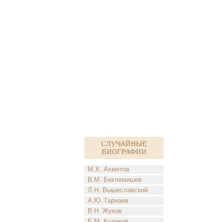
Случайные
биографии
М.Х. Ахметов
В.М. Беклемишев
Л.Н. Вышеславский
А.Ю. Гарнаев
В.Н. Жуков
Б.М. Куликов