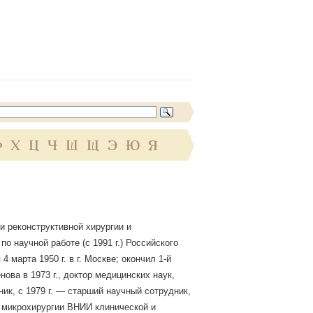
Ф
Х
Ц
Ч
Ш
Щ
Э
Ю
Я
 реконструктивной хирургии и
по научной работе (с 1991 г.) Российского
 марта 1950 г. в г. Москве; окончил 1-й
ова в 1973 г., доктор медицинских наук,
ик, с 1979 г. — старший научный сотрудник,
 микрохирургии ВНИИ клинической и