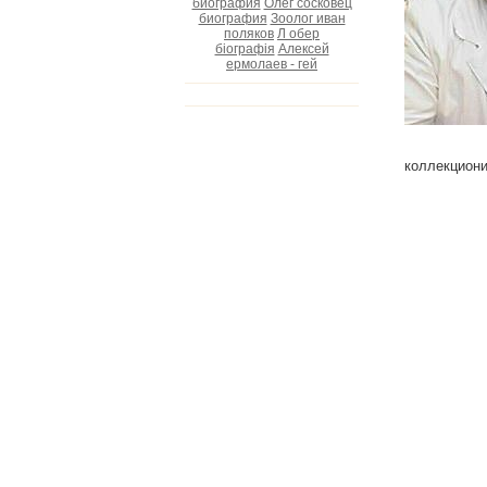
биография
Олег сосковец
биография
Зоолог иван
поляков
Л обер
біографія
Алексей
ермолаев - гей
коллекцион