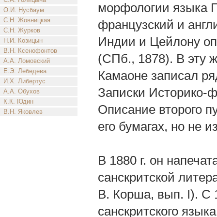
морфологии языка П
О.И. Нусбаум
С.Н. Жовницкая
французский и англ
С.Н. Журков
Индии и Цейлону оп
Н.И. Козицын
В.Н. Ксенофонтов
(СПб., 1878). В эту
А.А. Ломовский
Е.Э. Лебедева
Камаоне записал ря
И.Х. Либертус
Записки Историко-фило
А.А. Обухов
К.К. Юдин
Описание второго п
В.Н. Яковлев
его бумагах, но не и
В 1880 г. он напеча
санскритской литера
В. Корша, вып. I). С
санскритского языка