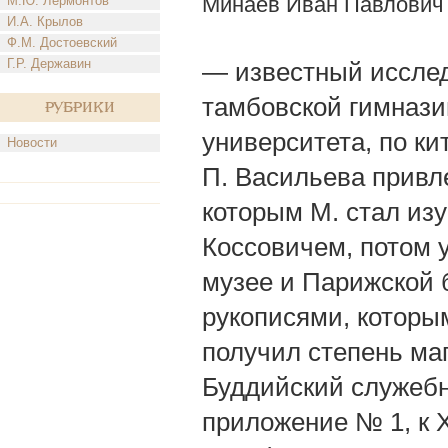
Минаев Иван Павлович
М.Ю. Лермонтов
И.А. Крылов
Ф.М. Достоевский
Г.Р. Державин
— известный исслед
тамбовской гимнази
Рубрики
университета, по к
Новости
П. Васильева привле
которым М. стал изу
Коссовичем, потом 
музее и Парижской 
рукописями, которым 
получил степень ма
Буддийский служебни
приложение № 1, к 