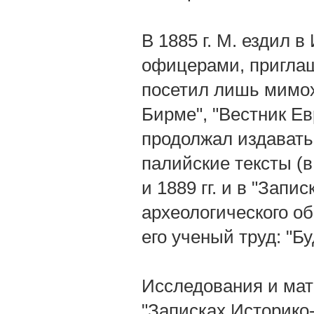
В 1885 г. М. ездил 
офицерами, пригла
посетил лишь мимох
Бирме", "Вестник Ев
продолжал издавать
палийские тексты (в "
и 1889 гг. и в "Запи
археологического общ
его ученый труд: "Б
Исследования и матер
"Записках Историко-