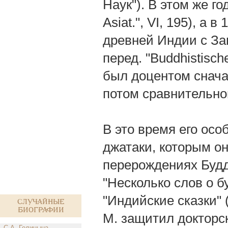
Наук"). В этом же год
Asiat.", VI, 195), а
древней Индии с Зап
перед. "Buddhistische
был доцентом снача
потом сравнительног
В это время его ос
джатаки, которым он
перерождениях Будды
"Несколько слов о бу
"Индийские сказки" (i
Случайные
биографии
М. защитил докторс
С.А. Голицына