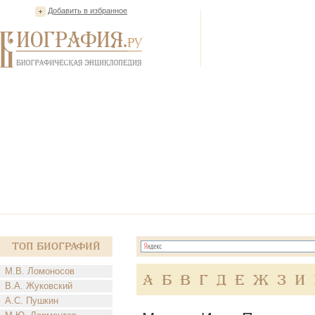
Добавить в избранное
Топ Биографий
М.В. Ломоносов
А
Б
В
Г
Д
Е
Ж
З
И
В.А. Жуковский
А.С. Пушкин