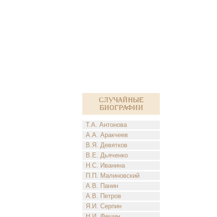
Случайные
биографии
Т.А. Антонова
А.А. Аракчеев
В.Я. Девятков
В.Е. Дьяченко
Н.С. Иванина
П.П. Малиновский
А.В. Панин
А.В. Петров
Я.И. Серпин
Н.И. Фешин