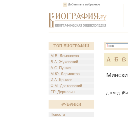
Добавить в избранное
Топ Биографий
М.В. Ломоносов
А
Б
В
В.А. Жуковский
А.С. Пушкин
Мински
М.Ю. Лермонтов
И.А. Крылов
Ф.М. Достоевский
Г.Р. Державин
д-р мед. (Ви
Рубрики
Новости