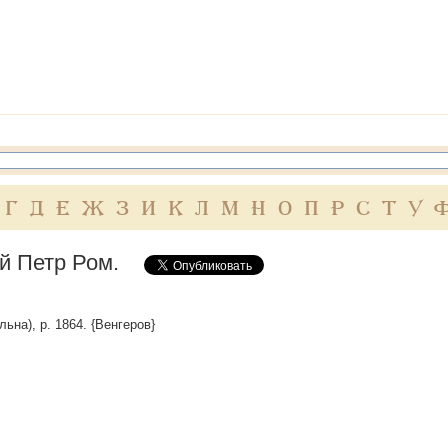
Г
Д
Е
Ж
З
И
К
Л
М
Н
О
П
Р
С
Т
У
й Петр Ром.
льна), р. 1864. {Венгеров}