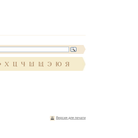
Ф
Х
Ц
Ч
Ш
Щ
Э
Ю
Я
Версия для печати