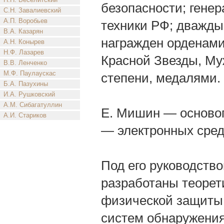
безопасности; гене
С.Н. Завалиевский
А.П. Воробьев
техники РФ; дважды
В.А. Казарян
награжден орденами
А.Н. Конырев
Н.Ф. Лазарев
Красной Звезды, Муж
В.В. Ленченко
М.Ф. Паулаускас
степени, медалями.
Б.А. Пазухины
И.А. Рушковский
А.М. Сибагатуллин
Е. Мишин — основоп
А.И. Стариков
— электронных сред
Под его руководств
разработаны теорет
физической защиты,
систем обнаружения