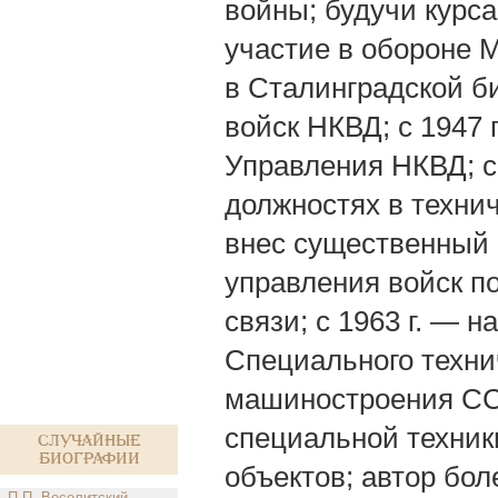
войны; будучи курс
участие в обороне 
в Сталинградской б
войск НКВД; с 1947 
Управления НКВД; с 
должностях в техни
внес существенный 
управления войск п
связи; с 1963 г. — 
Специального техни
машиностроения СС
специальной техник
Случайные
биографии
объектов; автор бо
П.П. Веселитский