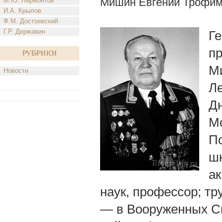
Мишин Евгений Трофим
М.Ю. Лермонтов
И.А. Крылов
Ф.М. Достоевский
Г.Р. Державин
Ге
пр
Рубрики
Ми
Новости
Л
Дн
М
П
шк
ак
наук, профессор; тру
— в Вооруженных С