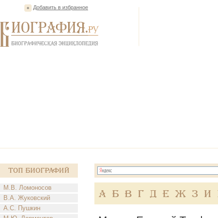
Добавить в избранное
Топ Биографий
М.В. Ломоносов
А
Б
В
Г
Д
Е
Ж
З
И
В.А. Жуковский
А.С. Пушкин