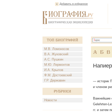
Добавить в избранное
Топ Биографий
М.В. Ломоносов
А
Б
В
В.А. Жуковский
А.С. Пушкин
Напиер
М.Ю. Лермонтов
И.А. Крылов
Ф.М. Достоевский
Г.Р. Державин
— историк П
и членом ри
Рубрики
Важнейшие ег
Новости
Gelehrten-L
гг. и затем 