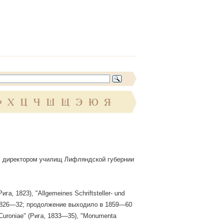
Ф
Х
Ц
Ч
Ш
Щ
Э
Ю
Я
ыл директором училищ Лифляндской губернии
га, 1823), "Allgemeines Schriftsteller- und
га, 1826—32; продолжение выходило в 1859—60
et Curoniae" (Рига, 1833—35), "Mоnumenta