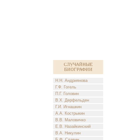
Случайные
биографии
Н.Н. Андриянова
Г.Ф. Гогель
П.Г. Головин
В.Х. Дерфельден
Г.И. Игнашкин
А.А. Кострыкин
В.В. Маловичко
Е.В. Назайкинский
В.А. Никулин
Б.Ф. Славин