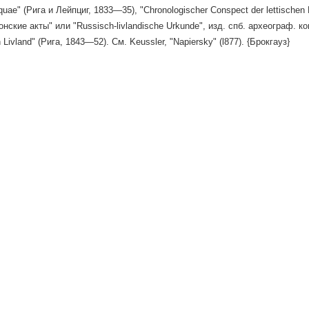
iquae" (Рига и Лейпциг, 1833—35), "Chronologischer Conspect der lettischen
нские акты" или "Russisch-livlandische Urkunde", изд. спб. археограф. ком.
n Livland" (Рига, 1843—52). См. Keussler, "Napiersky" (l877). {Брокгауз}