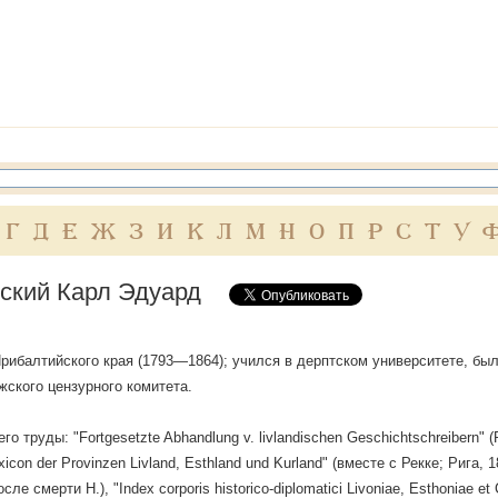
Г
Д
Е
Ж
З
И
К
Л
М
Н
О
П
Р
С
Т
У
ский Карл Эдуард
рибалтийского края (1793—1864); учился в дерптском университете, б
жского цензурного комитета.
о труды: "Fortgesetzte Abhandlung v. livlandischen Geschichtschreibern" (Ри
exicon der Provinzen Livland, Esthland und Kurland" (вместе с Рекке; Ри
после смерти H.), "Index сorporis historico-diplomatici Livoniae, Esthoniae 