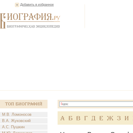
Добавить в избранное
Топ Биографий
М.В. Ломоносов
А
Б
В
Г
Д
Е
Ж
З
И
В.А. Жуковский
А.С. Пушкин