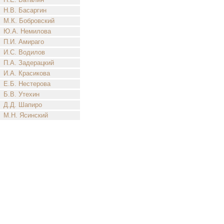
Н.В. Басаргин
М.К. Бобровский
Ю.А. Немилова
П.И. Амираго
И.С. Водилов
П.А. Задерацкий
И.А. Красикова
Е.Б. Нестерова
Б.В. Утехин
Д.Д. Шапиро
М.Н. Ясинский