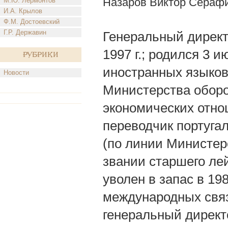
Назаров Виктор Сераф
М.Ю. Лермонтов
И.А. Крылов
Ф.М. Достоевский
Г.Р. Державин
Генеральный директ
1997 г.; родился 3 и
Рубрики
иностранных языков
Новости
Министерства оборо
экономических отн
переводчик португа
(по линии Министерс
звании старшего ле
уволен в запас в 19
международных свя
генеральный директ